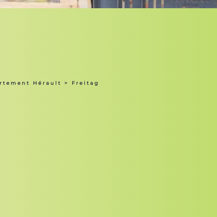
rtement Hérault
> Freitag