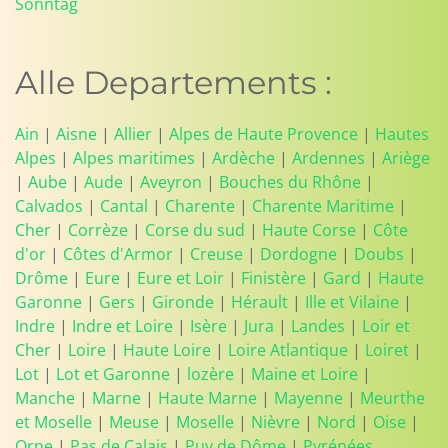
Sonntag
Alle Departements :
Ain
|
Aisne
|
Allier
|
Alpes de Haute Provence
|
Hautes
Alpes
|
Alpes maritimes
|
Ardèche
|
Ardennes
|
Ariège
|
Aube
|
Aude
|
Aveyron
|
Bouches du Rhône
|
Calvados
|
Cantal
|
Charente
|
Charente Maritime
|
Cher
|
Corrèze
|
Corse du sud
|
Haute Corse
|
Côte
d'or
|
Côtes d'Armor
|
Creuse
|
Dordogne
|
Doubs
|
Drôme
|
Eure
|
Eure et Loir
|
Finistère
|
Gard
|
Haute
Garonne
|
Gers
|
Gironde
|
Hérault
|
Ille et Vilaine
|
Indre
|
Indre et Loire
|
Isère
|
Jura
|
Landes
|
Loir et
Cher
|
Loire
|
Haute Loire
|
Loire Atlantique
|
Loiret
|
Lot
|
Lot et Garonne
|
lozère
|
Maine et Loire
|
Manche
|
Marne
|
Haute Marne
|
Mayenne
|
Meurthe
et Moselle
|
Meuse
|
Moselle
|
Nièvre
|
Nord
|
Oise
|
Orne
|
Pas de Calais
|
Puy de Dôme
|
Pyrénées