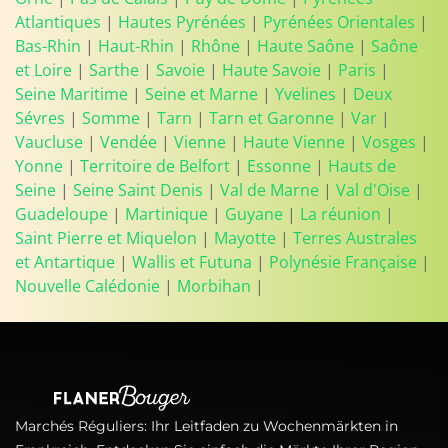
Atlantiques
|
Hautes Pyrénées
|
Pyrénées Orientales
|
Bas-Rhin
|
Haut-Rhin
|
Rhône
|
Haute Saône
|
Saône
et Loire
|
Sarthe
|
Savoie
|
Haute Savoie
|
Paris
|
Seine Maritime
|
Seine et Marne
|
Yvelines
|
Deux
Sévres
|
Somme
|
Tarn
|
Tarn et Garonne
|
Var
|
Vaucluse
|
Vendée
|
Vienne
|
Haute Vienne
|
Vosges
|
Yonne
|
Territoire de Belfort
|
Essonne
|
Hauts de
Seine
|
Seine Saint Denis
|
Val de Marne
|
Val d'Oise
|
Guadeloupe
|
Martinique
|
Guyane
|
La réunion
|
Saint Pierre et Miquelon
|
Mayotte
|
Terres Australes
et Antartique
|
Wallis et Futuna
|
Polynésie Française
|
Nouvelle Calédonie
|
Morbihan
|
Marchés Réguliers: Ihr Leitfaden zu Wochenmärkten in