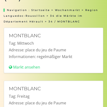
Navigation :
Startseite
>
Wochenmarkt
>
Region
Languedoc-Roussillon
>
34 die Märkte im
Département Hérault
> 34 / MONTBLANC
MONTBLANC
Tag:
Mittwoch
Adresse:
place du jeu de Paume
Informationen:
regelmäßiger Markt
Markt ansehen
MONTBLANC
Tag:
Freitag
Adresse:
place du jeu de Paume