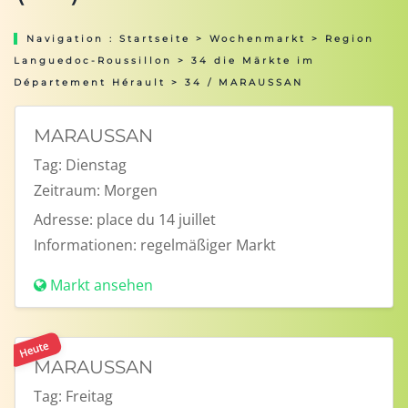
Navigation :
Startseite
>
Wochenmarkt
>
Region
Languedoc-Roussillon
>
34 die Märkte im
Département Hérault
> 34 / MARAUSSAN
MARAUSSAN
Tag:
Dienstag
Zeitraum:
Morgen
Adresse:
place du 14 juillet
Informationen:
regelmäßiger Markt
Markt ansehen
Heute
MARAUSSAN
Tag:
Freitag