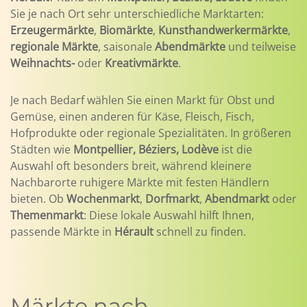
Sie je nach Ort sehr unterschiedliche Marktarten:
Erzeugermärkte
,
Biomärkte
,
Kunsthandwerkermärkte
,
regionale Märkte
, saisonale
Abendmärkte
und teilweise
Weihnachts-
oder
Kreativmärkte
.
Je nach Bedarf wählen Sie einen Markt für Obst und
Gemüse, einen anderen für Käse, Fleisch, Fisch,
Hofprodukte oder regionale Spezialitäten. In größeren
Städten wie
Montpellier, Béziers, Lodève
ist die
Auswahl oft besonders breit, während kleinere
Nachbarorte ruhigere Märkte mit festen Händlern
bieten. Ob
Wochenmarkt
,
Dorfmarkt
,
Abendmarkt
oder
Themenmarkt
: Diese lokale Auswahl hilft Ihnen,
passende Märkte in
Hérault
schnell zu finden.
Märkte nach