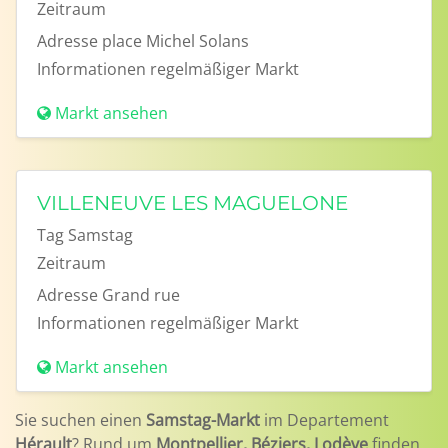
Zeitraum
Adresse
place Michel Solans
Informationen
regelmäßiger Markt
Markt ansehen
VILLENEUVE LES MAGUELONE
Tag
Samstag
Zeitraum
Adresse
Grand rue
Informationen
regelmäßiger Markt
Markt ansehen
Sie suchen einen
Samstag-Markt
im Departement
Hérault
? Rund um
Montpellier, Béziers, Lodève
finden