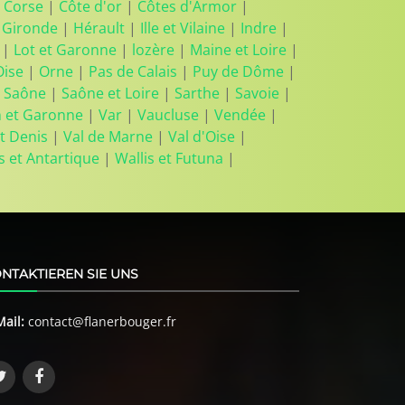
 Corse
|
Côte d'or
|
Côtes d'Armor
|
|
Gironde
|
Hérault
|
Ille et Vilaine
|
Indre
|
|
Lot et Garonne
|
lozère
|
Maine et Loire
|
Oise
|
Orne
|
Pas de Calais
|
Puy de Dôme
|
 Saône
|
Saône et Loire
|
Sarthe
|
Savoie
|
n et Garonne
|
Var
|
Vaucluse
|
Vendée
|
t Denis
|
Val de Marne
|
Val d'Oise
|
s et Antartique
|
Wallis et Futuna
|
NTAKTIEREN SIE UNS
Mail:
contact@flanerbouger.fr