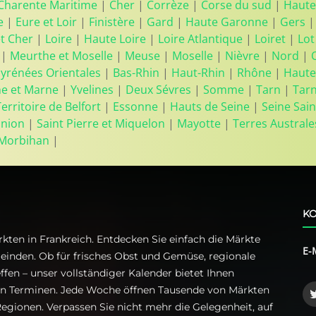
Charente Maritime
|
Cher
|
Corrèze
|
Corse du sud
|
Haute
e
|
Eure et Loir
|
Finistère
|
Gard
|
Haute Garonne
|
Gers
et Cher
|
Loire
|
Haute Loire
|
Loire Atlantique
|
Loiret
|
Lot
|
Meurthe et Moselle
|
Meuse
|
Moselle
|
Nièvre
|
Nord
|
yrénées Orientales
|
Bas-Rhin
|
Haut-Rhin
|
Rhône
|
Haute
ne et Marne
|
Yvelines
|
Deux Sévres
|
Somme
|
Tarn
|
Tar
Territoire de Belfort
|
Essonne
|
Hauts de Seine
|
Seine Sain
union
|
Saint Pierre et Miquelon
|
Mayotte
|
Terres Australe
Morbihan
|
KO
kten in Frankreich. Entdecken Sie einfach die Märkte
E-
einden. Ob für frisches Obst und Gemüse, regionale
ffen – unser vollständiger Kalender bietet Ihnen
ren Terminen. Jede Woche öffnen Tausende von Märkten
egionen. Verpassen Sie nicht mehr die Gelegenheit, auf