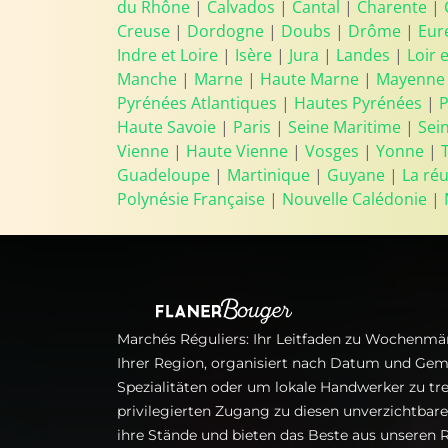
du Rhône
|
Calvados
|
Cantal
|
Charente
|
Creuse
|
Dordogne
|
Doubs
|
Drôme
|
Eur
Indre et Loire
|
Isère
|
Jura
|
Landes
|
Loir 
Manche
|
Marne
|
Haute Marne
|
Mayenne
Pyrénées Atlantiques
|
Hautes Pyrénées
|
P
Haute Savoie
|
Paris
|
Seine Maritime
|
Sei
Vienne
|
Haute Vienne
|
Vosges
|
Yonne
|
Guadeloupe
|
Martinique
|
Guyane
|
La ré
Polynésie Française
|
Nouvelle Calédonie
|
Marchés Réguliers: Ihr Leitfaden zu Wochenmär
Ihrer Region, organisiert nach Datum und Gem
Spezialitäten oder um lokale Handwerker zu tre
privilegierten Zugang zu diesen unverzichtba
ihre Stände und bieten das Beste aus unseren R