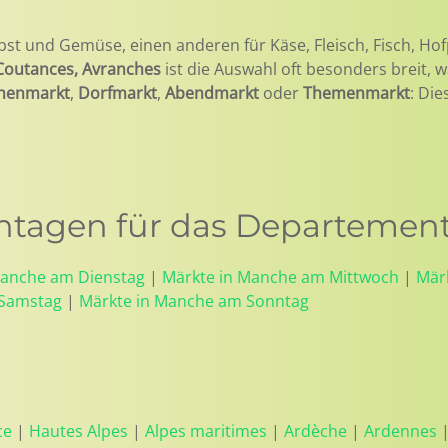
bst und Gemüse, einen anderen für Käse, Fleisch, Fisch, Hof
 Coutances, Avranches
ist die Auswahl oft besonders breit,
henmarkt
,
Dorfmarkt
,
Abendmarkt
oder
Themenmarkt
: Die
tagen für das Departemen
Manche am Dienstag
|
Märkte in Manche am Mittwoch
|
Mär
 Samstag
|
Märkte in Manche am Sonntag
ce
|
Hautes Alpes
|
Alpes maritimes
|
Ardèche
|
Ardennes