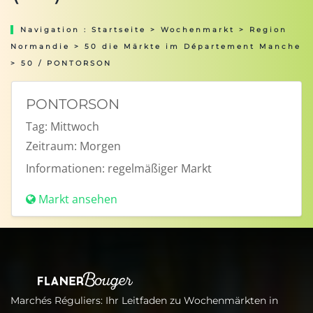
Navigation :
Startseite
>
Wochenmarkt
>
Region
Normandie
>
50 die Märkte im Département Manche
> 50 / PONTORSON
PONTORSON
Tag:
Mittwoch
Zeitraum:
Morgen
Informationen:
regelmäßiger Markt
Markt ansehen
Marchés Réguliers: Ihr Leitfaden zu Wochenmärkten in