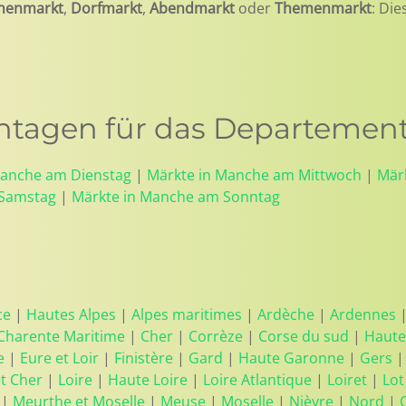
henmarkt
,
Dorfmarkt
,
Abendmarkt
oder
Themenmarkt
: Die
tagen für das Departemen
Manche am Dienstag
|
Märkte in Manche am Mittwoch
|
Mär
 Samstag
|
Märkte in Manche am Sonntag
ce
|
Hautes Alpes
|
Alpes maritimes
|
Ardèche
|
Ardennes
Charente Maritime
|
Cher
|
Corrèze
|
Corse du sud
|
Haute
e
|
Eure et Loir
|
Finistère
|
Gard
|
Haute Garonne
|
Gers
et Cher
|
Loire
|
Haute Loire
|
Loire Atlantique
|
Loiret
|
Lot
|
Meurthe et Moselle
|
Meuse
|
Moselle
|
Nièvre
|
Nord
|