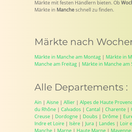
Märkte mit festen Händlern bieten. Ob
Woc
Märkte in
Manche
schnell zu finden.
Märkte nach Wochen
Märkte in Manche am Montag
|
Märkte in 
Manche am Freitag
|
Märkte in Manche am
Alle Departements :
Ain
|
Aisne
|
Allier
|
Alpes de Haute Proven
du Rhône
|
Calvados
|
Cantal
|
Charente
|
Creuse
|
Dordogne
|
Doubs
|
Drôme
|
Eur
Indre et Loire
|
Isère
|
Jura
|
Landes
|
Loir 
Manche
|
Marne
|
Haute Marne
|
Mayenne