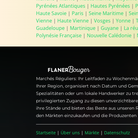
Pyrénées Atlantiques
|
Hautes Pyrénées
|
P
Haute Savoie
|
Paris
|
Seine Maritime
|
Sei
Vienne
|
Haute Vienne
|
Vosges
|
Yonne
|
Guadeloupe
|
Martinique
|
Guyane
|
La ré
Polynésie Française
|
Nouvelle Calédonie
|
Marchés Réguliers: Ihr Leitfaden zu Wochenmär
Ihrer Region, organisiert nach Datum und Gem
Spezialitäten oder um lokale Handwerker zu tre
privilegierten Zugang zu diesen unverzichtba
ihre Stände und bieten das Beste aus unseren R
den Märkten einzukaufen und die Produzenten i
Startseite
|
Über uns
|
Märkte
|
Datenschutz