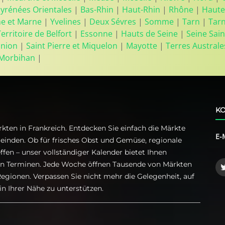
yrénées Orientales
|
Bas-Rhin
|
Haut-Rhin
|
Rhône
|
Haute
ne et Marne
|
Yvelines
|
Deux Sévres
|
Somme
|
Tarn
|
Tar
Territoire de Belfort
|
Essonne
|
Hauts de Seine
|
Seine Sain
union
|
Saint Pierre et Miquelon
|
Mayotte
|
Terres Australe
Morbihan
|
KO
kten in Frankreich. Entdecken Sie einfach die Märkte
E-
einden. Ob für frisches Obst und Gemüse, regionale
ffen – unser vollständiger Kalender bietet Ihnen
ren Terminen. Jede Woche öffnen Tausende von Märkten
egionen. Verpassen Sie nicht mehr die Gelegenheit, auf
n Ihrer Nähe zu unterstützen.