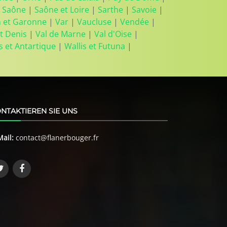
 Saône
|
Saône et Loire
|
Sarthe
|
Savoie
|
n et Garonne
|
Var
|
Vaucluse
|
Vendée
|
t Denis
|
Val de Marne
|
Val d'Oise
|
s et Antartique
|
Wallis et Futuna
|
NTAKTIEREN SIE UNS
Mail:
contact@flanerbouger.fr