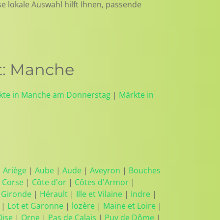
se lokale Auswahl hilft Ihnen, passende
t: Manche
kte in Manche am Donnerstag
|
Märkte in
|
Ariège
|
Aube
|
Aude
|
Aveyron
|
Bouches
 Corse
|
Côte d'or
|
Côtes d'Armor
|
|
Gironde
|
Hérault
|
Ille et Vilaine
|
Indre
|
|
Lot et Garonne
|
lozère
|
Maine et Loire
|
Oise
|
Orne
|
Pas de Calais
|
Puy de Dôme
|