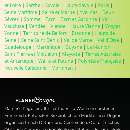
et Loire
|
Sarthe
|
Savoie
|
Haute Savoie
|
Paris
|
Seine Maritime
|
Seine et Marne
|
Yvelines
|
Deux
Sévres
|
Somme
|
Tarn
|
Tarn et Garonne
|
Var
|
Vaucluse
|
Vendée
|
Vienne
|
Haute Vienne
|
Vosges
|
Yonne
|
Territoire de Belfort
|
Essonne
|
Hauts de
Seine
|
Seine Saint Denis
|
Val de Marne
|
Val d'Oise
|
Guadeloupe
|
Martinique
|
Guyane
|
La réunion
|
Saint Pierre et Miquelon
|
Mayotte
|
Terres Australes
et Antartique
|
Wallis et Futuna
|
Polynésie Française
|
Nouvelle Calédonie
|
Morbihan
|
Marchés Réguliers: Ihr Leitfaden zu Wochenmärkten in
Frankreich. Entdecken Sie einfach die Märkte Ihrer Region,
organisiert nach Datum und Gemeinden. Ob für frisches
Obst und Gemüse, regionale Spezialitäten oder um lokale