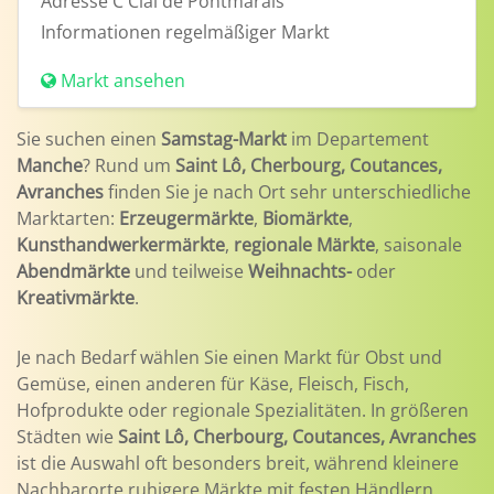
Adresse
C Cial de Pontmarais
Informationen
regelmäßiger Markt
Markt ansehen
Sie suchen einen
Samstag-Markt
im Departement
Manche
? Rund um
Saint Lô, Cherbourg, Coutances,
Avranches
finden Sie je nach Ort sehr unterschiedliche
Marktarten:
Erzeugermärkte
,
Biomärkte
,
Kunsthandwerkermärkte
,
regionale Märkte
, saisonale
Abendmärkte
und teilweise
Weihnachts-
oder
Kreativmärkte
.
Je nach Bedarf wählen Sie einen Markt für Obst und
Gemüse, einen anderen für Käse, Fleisch, Fisch,
Hofprodukte oder regionale Spezialitäten. In größeren
Städten wie
Saint Lô, Cherbourg, Coutances, Avranches
ist die Auswahl oft besonders breit, während kleinere
Nachbarorte ruhigere Märkte mit festen Händlern