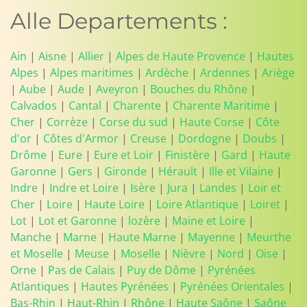
Alle Departements :
Ain
|
Aisne
|
Allier
|
Alpes de Haute Provence
|
Hautes
Alpes
|
Alpes maritimes
|
Ardèche
|
Ardennes
|
Ariège
|
Aube
|
Aude
|
Aveyron
|
Bouches du Rhône
|
Calvados
|
Cantal
|
Charente
|
Charente Maritime
|
Cher
|
Corrèze
|
Corse du sud
|
Haute Corse
|
Côte
d'or
|
Côtes d'Armor
|
Creuse
|
Dordogne
|
Doubs
|
Drôme
|
Eure
|
Eure et Loir
|
Finistère
|
Gard
|
Haute
Garonne
|
Gers
|
Gironde
|
Hérault
|
Ille et Vilaine
|
Indre
|
Indre et Loire
|
Isère
|
Jura
|
Landes
|
Loir et
Cher
|
Loire
|
Haute Loire
|
Loire Atlantique
|
Loiret
|
Lot
|
Lot et Garonne
|
lozère
|
Maine et Loire
|
Manche
|
Marne
|
Haute Marne
|
Mayenne
|
Meurthe
et Moselle
|
Meuse
|
Moselle
|
Nièvre
|
Nord
|
Oise
|
Orne
|
Pas de Calais
|
Puy de Dôme
|
Pyrénées
Atlantiques
|
Hautes Pyrénées
|
Pyrénées Orientales
|
Bas-Rhin
|
Haut-Rhin
|
Rhône
|
Haute Saône
|
Saône