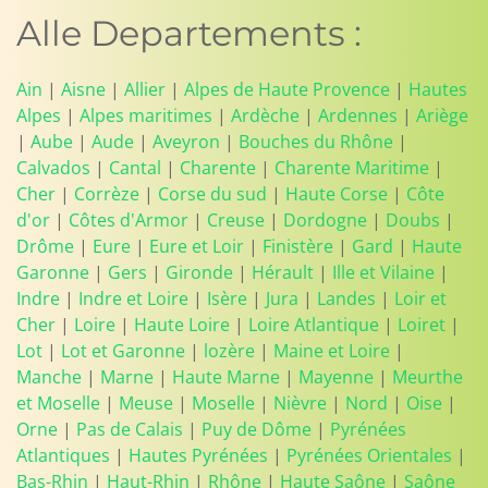
Alle Departements :
Ain
|
Aisne
|
Allier
|
Alpes de Haute Provence
|
Hautes
Alpes
|
Alpes maritimes
|
Ardèche
|
Ardennes
|
Ariège
|
Aube
|
Aude
|
Aveyron
|
Bouches du Rhône
|
Calvados
|
Cantal
|
Charente
|
Charente Maritime
|
Cher
|
Corrèze
|
Corse du sud
|
Haute Corse
|
Côte
d'or
|
Côtes d'Armor
|
Creuse
|
Dordogne
|
Doubs
|
Drôme
|
Eure
|
Eure et Loir
|
Finistère
|
Gard
|
Haute
Garonne
|
Gers
|
Gironde
|
Hérault
|
Ille et Vilaine
|
Indre
|
Indre et Loire
|
Isère
|
Jura
|
Landes
|
Loir et
Cher
|
Loire
|
Haute Loire
|
Loire Atlantique
|
Loiret
|
Lot
|
Lot et Garonne
|
lozère
|
Maine et Loire
|
Manche
|
Marne
|
Haute Marne
|
Mayenne
|
Meurthe
et Moselle
|
Meuse
|
Moselle
|
Nièvre
|
Nord
|
Oise
|
Orne
|
Pas de Calais
|
Puy de Dôme
|
Pyrénées
Atlantiques
|
Hautes Pyrénées
|
Pyrénées Orientales
|
Bas-Rhin
|
Haut-Rhin
|
Rhône
|
Haute Saône
|
Saône