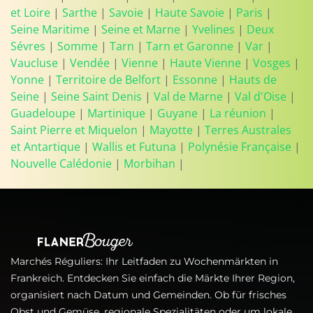
et Loire
|
Sarthe
|
Savoie
|
Haute Savoie
|
Paris
|
Seine Maritime
|
Seine et Marne
|
Yvelines
|
Deux
Sévres
|
Somme
|
Tarn
|
Tarn et Garonne
|
Var
|
Vaucluse
|
Vendée
|
Vienne
|
Haute Vienne
|
Vosges
|
Yonne
|
Territoire de Belfort
|
Essonne
|
Hauts de
Seine
|
Seine Saint Denis
|
Val de Marne
|
Val d'Oise
|
Guadeloupe
|
Martinique
|
Guyane
|
La réunion
|
Saint Pierre et Miquelon
|
Mayotte
|
Terres Australes
et Antartique
|
Wallis et Futuna
|
Polynésie Française
|
Nouvelle Calédonie
|
Morbihan
|
Marchés Réguliers: Ihr Leitfaden zu Wochenmärkten in
Frankreich. Entdecken Sie einfach die Märkte Ihrer Region,
organisiert nach Datum und Gemeinden. Ob für frisches
Obst und Gemüse, regionale Spezialitäten oder um lokale