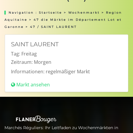
Navigation :
Startseite
>
Wochenmarkt
>
Region
Aquitaine
>
47 die Märkte im Département Lot et
Garonne
> 47 / SAINT LAURENT
SAINT LAURENT
Tag:
Freitag
Zeitraum:
Morgen
Informationen:
regelmäßiger Markt
Markt ansehen
Marchés Réguliers: Ihr Leitfaden zu Wochenmärkten in