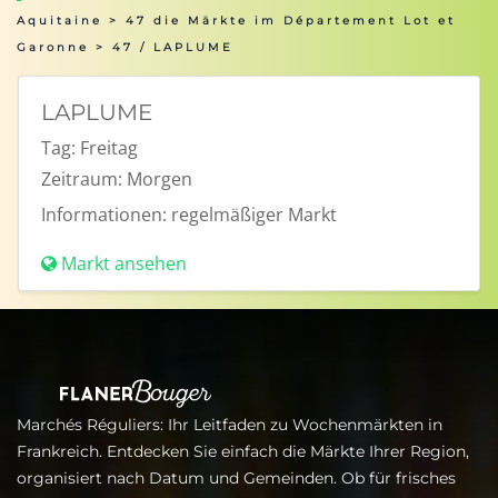
Aquitaine
>
47 die Märkte im Département Lot et
Garonne
> 47 / LAPLUME
LAPLUME
Tag:
Freitag
Zeitraum:
Morgen
Informationen:
regelmäßiger Markt
Markt ansehen
Marchés Réguliers: Ihr Leitfaden zu Wochenmärkten in
Frankreich. Entdecken Sie einfach die Märkte Ihrer Region,
organisiert nach Datum und Gemeinden. Ob für frisches