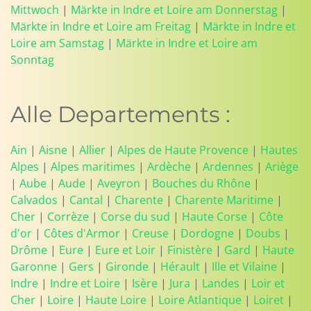
Mittwoch
|
Märkte in Indre et Loire am Donnerstag
|
Märkte in Indre et Loire am Freitag
|
Märkte in Indre et
Loire am Samstag
|
Märkte in Indre et Loire am
Sonntag
Alle Departements :
Ain
|
Aisne
|
Allier
|
Alpes de Haute Provence
|
Hautes
Alpes
|
Alpes maritimes
|
Ardèche
|
Ardennes
|
Ariège
|
Aube
|
Aude
|
Aveyron
|
Bouches du Rhône
|
Calvados
|
Cantal
|
Charente
|
Charente Maritime
|
Cher
|
Corrèze
|
Corse du sud
|
Haute Corse
|
Côte
d'or
|
Côtes d'Armor
|
Creuse
|
Dordogne
|
Doubs
|
Drôme
|
Eure
|
Eure et Loir
|
Finistère
|
Gard
|
Haute
Garonne
|
Gers
|
Gironde
|
Hérault
|
Ille et Vilaine
|
Indre
|
Indre et Loire
|
Isère
|
Jura
|
Landes
|
Loir et
Cher
|
Loire
|
Haute Loire
|
Loire Atlantique
|
Loiret
|