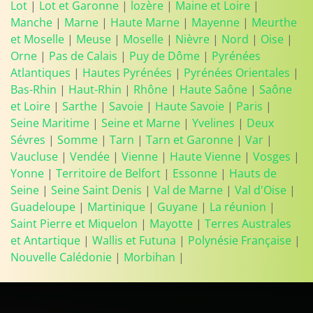
Lot
|
Lot et Garonne
|
lozère
|
Maine et Loire
|
Manche
|
Marne
|
Haute Marne
|
Mayenne
|
Meurthe
et Moselle
|
Meuse
|
Moselle
|
Nièvre
|
Nord
|
Oise
|
Orne
|
Pas de Calais
|
Puy de Dôme
|
Pyrénées
Atlantiques
|
Hautes Pyrénées
|
Pyrénées Orientales
|
Bas-Rhin
|
Haut-Rhin
|
Rhône
|
Haute Saône
|
Saône
et Loire
|
Sarthe
|
Savoie
|
Haute Savoie
|
Paris
|
Seine Maritime
|
Seine et Marne
|
Yvelines
|
Deux
Sévres
|
Somme
|
Tarn
|
Tarn et Garonne
|
Var
|
Vaucluse
|
Vendée
|
Vienne
|
Haute Vienne
|
Vosges
|
Yonne
|
Territoire de Belfort
|
Essonne
|
Hauts de
Seine
|
Seine Saint Denis
|
Val de Marne
|
Val d'Oise
|
Guadeloupe
|
Martinique
|
Guyane
|
La réunion
|
Saint Pierre et Miquelon
|
Mayotte
|
Terres Australes
et Antartique
|
Wallis et Futuna
|
Polynésie Française
|
Nouvelle Calédonie
|
Morbihan
|