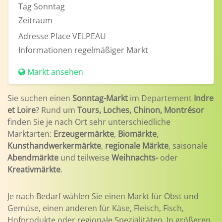
Tag
Sonntag
Zeitraum
Adresse
Place VELPEAU
Informationen
regelmäßiger Markt
Markt ansehen
Sie suchen einen
Sonntag-Markt
im Departement
Indre
et Loire
? Rund um
Tours, Loches, Chinon, Montrésor
finden Sie je nach Ort sehr unterschiedliche
Marktarten:
Erzeugermärkte
,
Biomärkte
,
Kunsthandwerkermärkte
,
regionale Märkte
, saisonale
Abendmärkte
und teilweise
Weihnachts-
oder
Kreativmärkte
.
Je nach Bedarf wählen Sie einen Markt für Obst und
Gemüse, einen anderen für Käse, Fleisch, Fisch,
Hofprodukte oder regionale Spezialitäten. In größeren