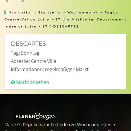
Navigation :
Startseite
>
Wochenmarkt
>
Region
Centre-Val de Loire
>
37 die Märkte im Département
Indre et Loire
> 37 / DESCARTES
DESCARTES
Tag:
Sonntag
Adresse:
Centre Ville
Informationen:
regelmäßiger Markt
Markt ansehen
Marchés Réguliers: Ihr Leitfaden zu Wochenmärkten in