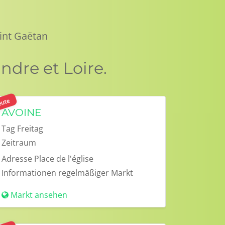
int Gaëtan
ndre et Loire.
ute
AVOINE
Tag
Freitag
Zeitraum
Adresse
Place de l'église
Informationen
regelmäßiger Markt
Markt ansehen