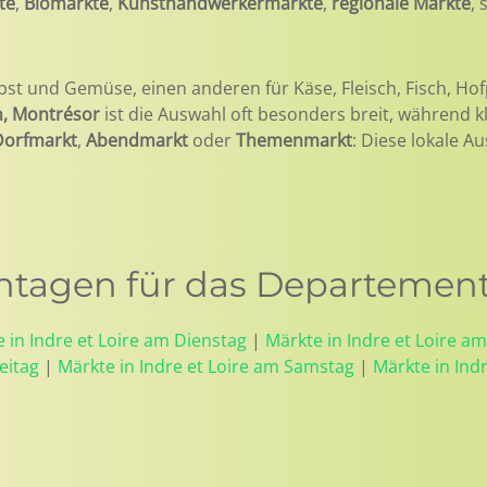
te
,
Biomärkte
,
Kunsthandwerkermärkte
,
regionale Märkte
,
bst und Gemüse, einen anderen für Käse, Fleisch, Fisch, Hof
n, Montrésor
ist die Auswahl oft besonders breit, während 
Dorfmarkt
,
Abendmarkt
oder
Themenmarkt
: Diese lokale A
agen für das Departement: 
 in Indre et Loire am Dienstag
|
Märkte in Indre et Loire a
eitag
|
Märkte in Indre et Loire am Samstag
|
Märkte in Ind