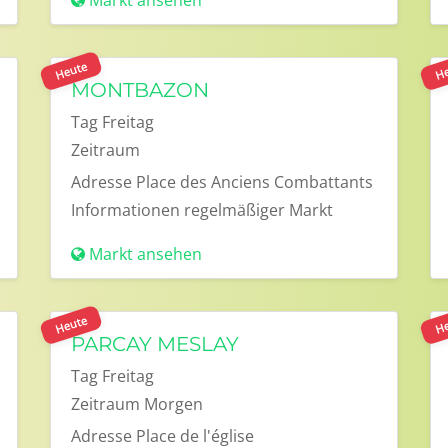
Markt ansehen
Heute
He
MONTBAZON
Tag
Freitag
Zeitraum
Adresse
Place des Anciens Combattants
Informationen
regelmäßiger Markt
Markt ansehen
Heute
He
PARCAY MESLAY
Tag
Freitag
Zeitraum
Morgen
Adresse
Place de l'église