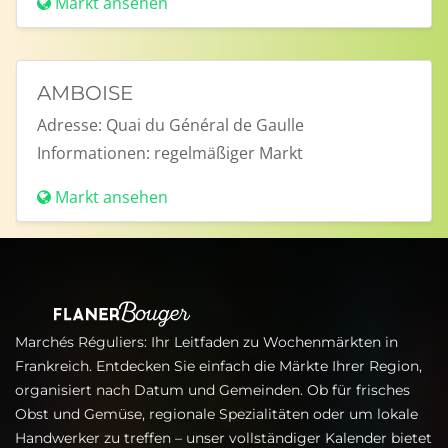
Markt ansehen
AMBOISE
Adresse:
Quai du Général de Gaulle
Informationen:
regelmäßiger Markt
Markt ansehen
Marchés Réguliers: Ihr Leitfaden zu Wochenmärkten in
Frankreich. Entdecken Sie einfach die Märkte Ihrer Region,
organisiert nach Datum und Gemeinden. Ob für frisches
Obst und Gemüse, regionale Spezialitäten oder um lokale
Handwerker zu treffen – unser vollständiger Kalender bietet