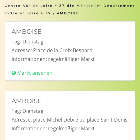
Centre-Val de Loire
>
37 die Märkte im Département
Indre et Loire
> 37 / AMBOISE
AMBOISE
Tag:
Dienstag
Adresse:
Place de la Croix Besnard
Informationen:
regelmäßiger Markt
Markt ansehen
AMBOISE
Tag:
Dienstag
Adresse:
place Michel Debré ou place Saint-Denis
Informationen:
regelmäßiger Markt