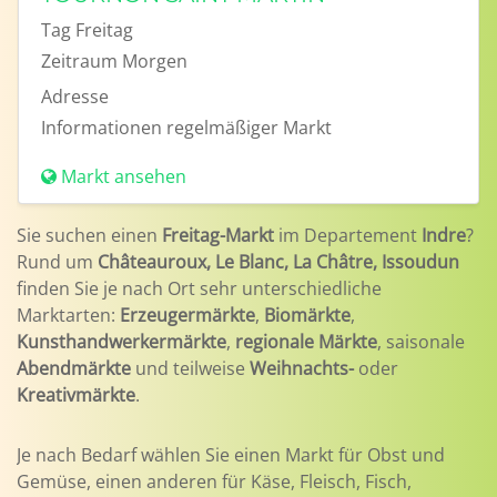
Tag
Freitag
Zeitraum
Morgen
Adresse
Informationen
regelmäßiger Markt
Markt ansehen
Sie suchen einen
Freitag-Markt
im Departement
Indre
?
Rund um
Châteauroux, Le Blanc, La Châtre, Issoudun
finden Sie je nach Ort sehr unterschiedliche
Marktarten:
Erzeugermärkte
,
Biomärkte
,
Kunsthandwerkermärkte
,
regionale Märkte
, saisonale
Abendmärkte
und teilweise
Weihnachts-
oder
Kreativmärkte
.
Je nach Bedarf wählen Sie einen Markt für Obst und
Gemüse, einen anderen für Käse, Fleisch, Fisch,