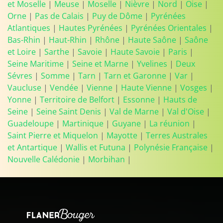
et Moselle
|
Meuse
|
Moselle
|
Nièvre
|
Nord
|
Oise
|
Orne
|
Pas de Calais
|
Puy de Dôme
|
Pyrénées
Atlantiques
|
Hautes Pyrénées
|
Pyrénées Orientales
|
Bas-Rhin
|
Haut-Rhin
|
Rhône
|
Haute Saône
|
Saône
et Loire
|
Sarthe
|
Savoie
|
Haute Savoie
|
Paris
|
Seine Maritime
|
Seine et Marne
|
Yvelines
|
Deux
Sévres
|
Somme
|
Tarn
|
Tarn et Garonne
|
Var
|
Vaucluse
|
Vendée
|
Vienne
|
Haute Vienne
|
Vosges
|
Yonne
|
Territoire de Belfort
|
Essonne
|
Hauts de
Seine
|
Seine Saint Denis
|
Val de Marne
|
Val d'Oise
|
Guadeloupe
|
Martinique
|
Guyane
|
La réunion
|
Saint Pierre et Miquelon
|
Mayotte
|
Terres Australes
et Antartique
|
Wallis et Futuna
|
Polynésie Française
|
Nouvelle Calédonie
|
Morbihan
|