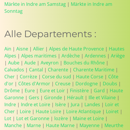
Märkte in Indre am Samstag
|
Märkte in Indre am
Sonntag
Alle Departements :
Ain
|
Aisne
|
Allier
|
Alpes de Haute Provence
|
Hautes
Alpes
|
Alpes maritimes
|
Ardèche
|
Ardennes
|
Ariège
|
Aube
|
Aude
|
Aveyron
|
Bouches du Rhône
|
Calvados
|
Cantal
|
Charente
|
Charente Maritime
|
Cher
|
Corrèze
|
Corse du sud
|
Haute Corse
|
Côte
d'or
|
Côtes d'Armor
|
Creuse
|
Dordogne
|
Doubs
|
Drôme
|
Eure
|
Eure et Loir
|
Finistère
|
Gard
|
Haute
Garonne
|
Gers
|
Gironde
|
Hérault
|
Ille et Vilaine
|
Indre
|
Indre et Loire
|
Isère
|
Jura
|
Landes
|
Loir et
Cher
|
Loire
|
Haute Loire
|
Loire Atlantique
|
Loiret
|
Lot
|
Lot et Garonne
|
lozère
|
Maine et Loire
|
Manche
|
Marne
|
Haute Marne
|
Mayenne
|
Meurthe