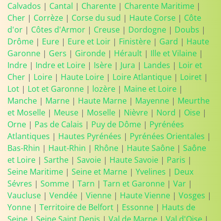
Calvados
|
Cantal
|
Charente
|
Charente Maritime
|
Cher
|
Corrèze
|
Corse du sud
|
Haute Corse
|
Côte
d'or
|
Côtes d'Armor
|
Creuse
|
Dordogne
|
Doubs
|
Drôme
|
Eure
|
Eure et Loir
|
Finistère
|
Gard
|
Haute
Garonne
|
Gers
|
Gironde
|
Hérault
|
Ille et Vilaine
|
Indre
|
Indre et Loire
|
Isère
|
Jura
|
Landes
|
Loir et
Cher
|
Loire
|
Haute Loire
|
Loire Atlantique
|
Loiret
|
Lot
|
Lot et Garonne
|
lozère
|
Maine et Loire
|
Manche
|
Marne
|
Haute Marne
|
Mayenne
|
Meurthe
et Moselle
|
Meuse
|
Moselle
|
Nièvre
|
Nord
|
Oise
|
Orne
|
Pas de Calais
|
Puy de Dôme
|
Pyrénées
Atlantiques
|
Hautes Pyrénées
|
Pyrénées Orientales
|
Bas-Rhin
|
Haut-Rhin
|
Rhône
|
Haute Saône
|
Saône
et Loire
|
Sarthe
|
Savoie
|
Haute Savoie
|
Paris
|
Seine Maritime
|
Seine et Marne
|
Yvelines
|
Deux
Sévres
|
Somme
|
Tarn
|
Tarn et Garonne
|
Var
|
Vaucluse
|
Vendée
|
Vienne
|
Haute Vienne
|
Vosges
|
Yonne
|
Territoire de Belfort
|
Essonne
|
Hauts de
Seine
|
Seine Saint Denis
|
Val de Marne
|
Val d'Oise
|