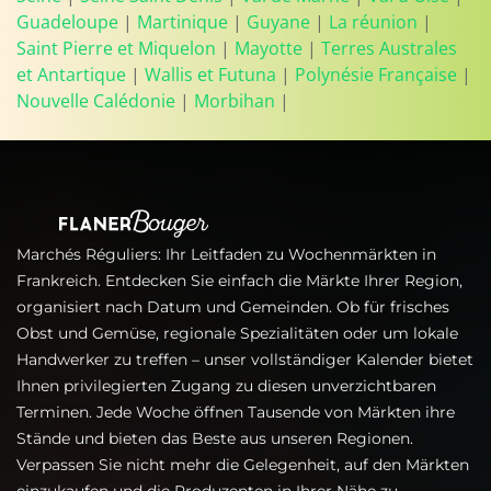
Guadeloupe
|
Martinique
|
Guyane
|
La réunion
|
Saint Pierre et Miquelon
|
Mayotte
|
Terres Australes
et Antartique
|
Wallis et Futuna
|
Polynésie Française
|
Nouvelle Calédonie
|
Morbihan
|
Marchés Réguliers: Ihr Leitfaden zu Wochenmärkten in
Frankreich. Entdecken Sie einfach die Märkte Ihrer Region,
organisiert nach Datum und Gemeinden. Ob für frisches
Obst und Gemüse, regionale Spezialitäten oder um lokale
Handwerker zu treffen – unser vollständiger Kalender bietet
Ihnen privilegierten Zugang zu diesen unverzichtbaren
Terminen. Jede Woche öffnen Tausende von Märkten ihre
Stände und bieten das Beste aus unseren Regionen.
Verpassen Sie nicht mehr die Gelegenheit, auf den Märkten