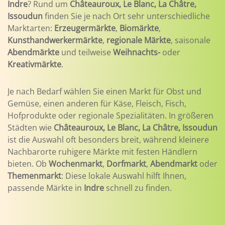
Indre
? Rund um
Châteauroux, Le Blanc, La Châtre,
Issoudun
finden Sie je nach Ort sehr unterschiedliche
Marktarten:
Erzeugermärkte
,
Biomärkte
,
Kunsthandwerkermärkte
,
regionale Märkte
, saisonale
Abendmärkte
und teilweise
Weihnachts-
oder
Kreativmärkte
.
Je nach Bedarf wählen Sie einen Markt für Obst und
Gemüse, einen anderen für Käse, Fleisch, Fisch,
Hofprodukte oder regionale Spezialitäten. In größeren
Städten wie
Châteauroux, Le Blanc, La Châtre, Issoudun
ist die Auswahl oft besonders breit, während kleinere
Nachbarorte ruhigere Märkte mit festen Händlern
bieten. Ob
Wochenmarkt
,
Dorfmarkt
,
Abendmarkt
oder
Themenmarkt
: Diese lokale Auswahl hilft Ihnen,
passende Märkte in
Indre
schnell zu finden.