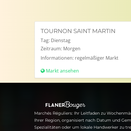
TOURNON SAINT MARTIN
Tag:
Dienstag
Zeitraum:
Morgen
Informationen:
regelmäßiger Markt
Markt ansehen
Marchés Réguliers: Ihr Leitfaden zu Wochenmär
Ihrer Region, organisiert nach Datum und Gem
Spezialitäten oder um lokale Handwerker zu tre