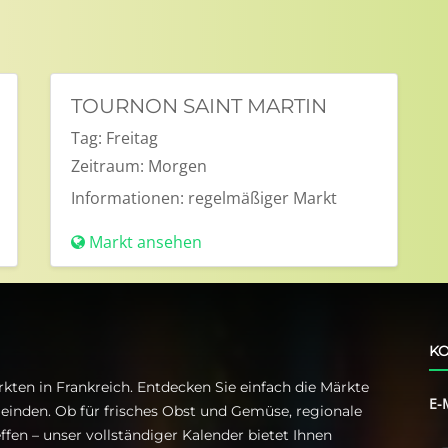
TOURNON SAINT MARTIN
Tag:
Freitag
Zeitraum:
Morgen
Informationen:
regelmäßiger Markt
Markt ansehen
KO
kten in Frankreich. Entdecken Sie einfach die Märkte
E-
einden. Ob für frisches Obst und Gemüse, regionale
ffen – unser vollständiger Kalender bietet Ihnen