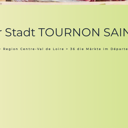
er Stadt TOURNON SAI
>
Region Centre-Val de Loire
>
36 die Märkte im Départ