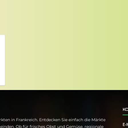
KO
kten in Frankreich. Entdecken Sie einfach die Märkte
E-
einden. Ob für frisches Obst und Gemüse, regionale