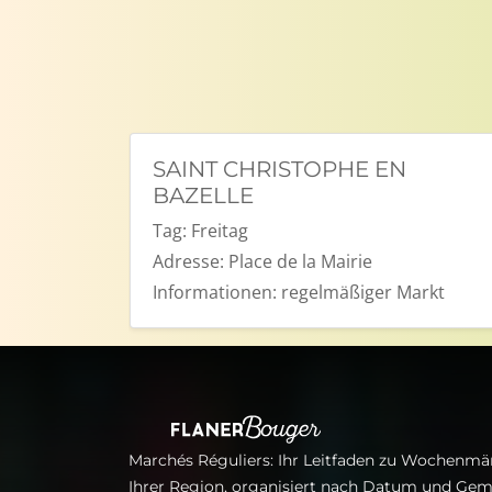
SAINT CHRISTOPHE EN
BAZELLE
Tag:
Freitag
Adresse:
Place de la Mairie
Informationen:
regelmäßiger Markt
Marchés Réguliers: Ihr Leitfaden zu Wochenmär
Ihrer Region, organisiert nach Datum und Gem