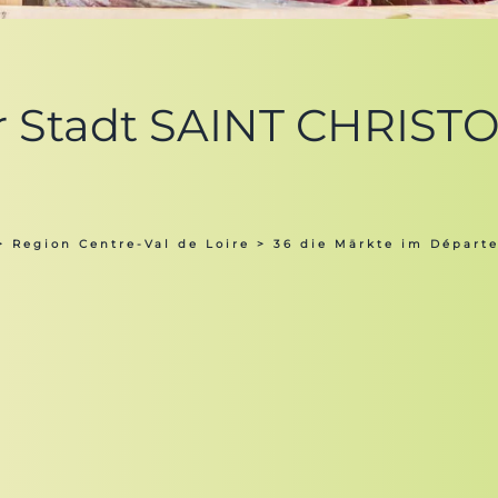
er Stadt SAINT CHRIS
>
Region Centre-Val de Loire
>
36 die Märkte im Départ