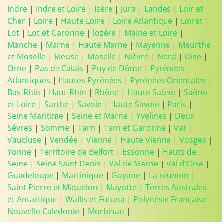
Indre
|
Indre et Loire
|
Isère
|
Jura
|
Landes
|
Loir et
Cher
|
Loire
|
Haute Loire
|
Loire Atlantique
|
Loiret
|
Lot
|
Lot et Garonne
|
lozère
|
Maine et Loire
|
Manche
|
Marne
|
Haute Marne
|
Mayenne
|
Meurthe
et Moselle
|
Meuse
|
Moselle
|
Nièvre
|
Nord
|
Oise
|
Orne
|
Pas de Calais
|
Puy de Dôme
|
Pyrénées
Atlantiques
|
Hautes Pyrénées
|
Pyrénées Orientales
|
Bas-Rhin
|
Haut-Rhin
|
Rhône
|
Haute Saône
|
Saône
et Loire
|
Sarthe
|
Savoie
|
Haute Savoie
|
Paris
|
Seine Maritime
|
Seine et Marne
|
Yvelines
|
Deux
Sévres
|
Somme
|
Tarn
|
Tarn et Garonne
|
Var
|
Vaucluse
|
Vendée
|
Vienne
|
Haute Vienne
|
Vosges
|
Yonne
|
Territoire de Belfort
|
Essonne
|
Hauts de
Seine
|
Seine Saint Denis
|
Val de Marne
|
Val d'Oise
|
Guadeloupe
|
Martinique
|
Guyane
|
La réunion
|
Saint Pierre et Miquelon
|
Mayotte
|
Terres Australes
et Antartique
|
Wallis et Futuna
|
Polynésie Française
|
Nouvelle Calédonie
|
Morbihan
|