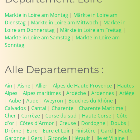
Märkte in Loire am Montag
|
Märkte in Loire am
Dienstag
|
Märkte in Loire am Mittwoch
|
Märkte in
Loire am Donnerstag
|
Märkte in Loire am Freitag
|
Märkte in Loire am Samstag
|
Märkte in Loire am
Sonntag
Alle Departements :
Ain
|
Aisne
|
Allier
|
Alpes de Haute Provence
|
Hautes
Alpes
|
Alpes maritimes
|
Ardèche
|
Ardennes
|
Ariège
|
Aube
|
Aude
|
Aveyron
|
Bouches du Rhône
|
Calvados
|
Cantal
|
Charente
|
Charente Maritime
|
Cher
|
Corrèze
|
Corse du sud
|
Haute Corse
|
Côte
d'or
|
Côtes d'Armor
|
Creuse
|
Dordogne
|
Doubs
|
Drôme
|
Eure
|
Eure et Loir
|
Finistère
|
Gard
|
Haute
Garonne
|
Gers
|
Gironde
|
Hérault
|
Ille et Vilaine
|