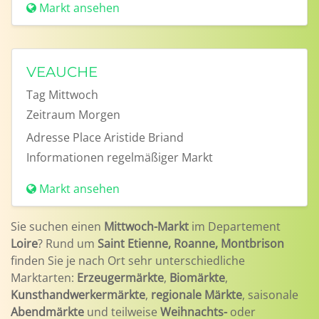
Markt ansehen
VEAUCHE
Tag
Mittwoch
Zeitraum
Morgen
Adresse
Place Aristide Briand
Informationen
regelmäßiger Markt
Markt ansehen
Sie suchen einen
Mittwoch-Markt
im Departement
Loire
? Rund um
Saint Etienne, Roanne, Montbrison
finden Sie je nach Ort sehr unterschiedliche
Marktarten:
Erzeugermärkte
,
Biomärkte
,
Kunsthandwerkermärkte
,
regionale Märkte
, saisonale
Abendmärkte
und teilweise
Weihnachts-
oder