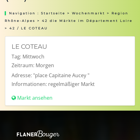
Navigation :
Startseite
>
Wochenmarkt
>
Region
Rhône-Alpes
>
42 die Märkte im Département Loire
> 42 / LE COTEAU
LE COTEAU
Tag:
Mittwoch
Zeitraum:
Morgen
Adresse:
"place Capitaine Aucey "
Informationen:
regelmäßiger Markt
Markt ansehen