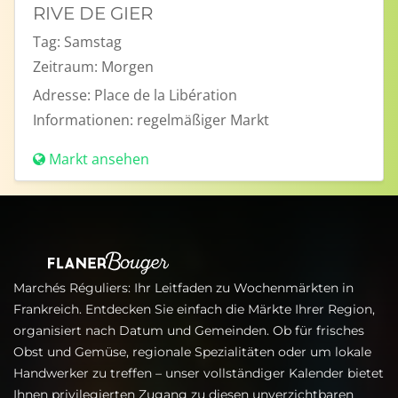
RIVE DE GIER
Tag:
Samstag
Zeitraum:
Morgen
Adresse:
Place de la Libération
Informationen:
regelmäßiger Markt
Markt ansehen
Marchés Réguliers: Ihr Leitfaden zu Wochenmärkten in
Frankreich. Entdecken Sie einfach die Märkte Ihrer Region,
organisiert nach Datum und Gemeinden. Ob für frisches
Obst und Gemüse, regionale Spezialitäten oder um lokale
Handwerker zu treffen – unser vollständiger Kalender bietet
Ihnen privilegierten Zugang zu diesen unverzichtbaren