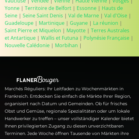
Vaucluse
|
Vendée
|
Vienne
|
Haute Vienne
|
Vosges
|
Yonne
|
Territoire de Belfort
|
Essonne
|
Hauts de
Seine
|
Seine Saint Denis
|
Val de Marne
|
Val d'Oise
|
Guadeloupe
|
Martinique
|
Guyane
|
La réunion
|
Saint Pierre et Miquelon
|
Mayotte
|
Terres Australes
et Antartique
|
Wallis et Futuna
|
Polynésie Française
|
Nouvelle Calédonie
|
Morbihan
|
Marchés Réguliers: Ihr Leitfaden zu Wochenmärkten in
Frankreich. Entdecken Sie einfach die Märkte Ihrer Region,
organisiert nach Datum und Gemeinden. Ob für frisches
Obst und Gemüse, regionale Spezialitäten oder um lokale
Handwerker zu treffen – unser vollständiger Kalender bietet
Ihnen privilegierten Zugang zu diesen unverzichtbaren
Terminen. Jede Woche öffnen Tausende von Märkten ihre