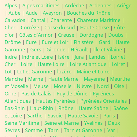
Alpes
|
Alpes maritimes
|
Ardèche
|
Ardennes
|
Ariège
|
Aube
|
Aude
|
Aveyron
|
Bouches du Rhône
|
Calvados
|
Cantal
|
Charente
|
Charente Maritime
|
Cher
|
Corrèze
|
Corse du sud
|
Haute Corse
|
Côte
d'or
|
Côtes d'Armor
|
Creuse
|
Dordogne
|
Doubs
|
Drôme
|
Eure
|
Eure et Loir
|
Finistère
|
Gard
|
Haute
Garonne
|
Gers
|
Gironde
|
Hérault
|
Ille et Vilaine
|
Indre
|
Indre et Loire
|
Isère
|
Jura
|
Landes
|
Loir et
Cher
|
Loire
|
Haute Loire
|
Loire Atlantique
|
Loiret
|
Lot
|
Lot et Garonne
|
lozère
|
Maine et Loire
|
Manche
|
Marne
|
Haute Marne
|
Mayenne
|
Meurthe
et Moselle
|
Meuse
|
Moselle
|
Nièvre
|
Nord
|
Oise
|
Orne
|
Pas de Calais
|
Puy de Dôme
|
Pyrénées
Atlantiques
|
Hautes Pyrénées
|
Pyrénées Orientales
|
Bas-Rhin
|
Haut-Rhin
|
Rhône
|
Haute Saône
|
Saône
et Loire
|
Sarthe
|
Savoie
|
Haute Savoie
|
Paris
|
Seine Maritime
|
Seine et Marne
|
Yvelines
|
Deux
Sévres
|
Somme
|
Tarn
|
Tarn et Garonne
|
Var
|