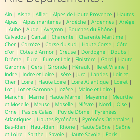
Ain
|
Aisne
|
Allier
|
Alpes de Haute Provence
|
Hautes
Alpes
|
Alpes maritimes
|
Ardèche
|
Ardennes
|
Ariège
|
Aube
|
Aude
|
Aveyron
|
Bouches du Rhône
|
Calvados
|
Cantal
|
Charente
|
Charente Maritime
|
Cher
|
Corrèze
|
Corse du sud
|
Haute Corse
|
Côte
d'or
|
Côtes d'Armor
|
Creuse
|
Dordogne
|
Doubs
|
Drôme
|
Eure
|
Eure et Loir
|
Finistère
|
Gard
|
Haute
Garonne
|
Gers
|
Gironde
|
Hérault
|
Ille et Vilaine
|
Indre
|
Indre et Loire
|
Isère
|
Jura
|
Landes
|
Loir et
Cher
|
Loire
|
Haute Loire
|
Loire Atlantique
|
Loiret
|
Lot
|
Lot et Garonne
|
lozère
|
Maine et Loire
|
Manche
|
Marne
|
Haute Marne
|
Mayenne
|
Meurthe
et Moselle
|
Meuse
|
Moselle
|
Nièvre
|
Nord
|
Oise
|
Orne
|
Pas de Calais
|
Puy de Dôme
|
Pyrénées
Atlantiques
|
Hautes Pyrénées
|
Pyrénées Orientales
|
Bas-Rhin
|
Haut-Rhin
|
Rhône
|
Haute Saône
|
Saône
et Loire
|
Sarthe
|
Savoie
|
Haute Savoie
|
Paris
|