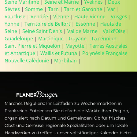
Seine Maritime
|
Seine et Marne
|
Yvelines
|
Deux
Sévres
|
Somme
|
Tarn
|
Tarn et Garonne
|
Var
|
Vaucluse
|
Vendée
|
Vienne
|
Haute Vienne
|
Vosges
|
Yonne
|
Territoire de Belfort
|
Essonne
|
Hauts de
Seine
|
Seine Saint Denis
|
Val de Marne
|
Val d'Oise
|
Guadeloupe
|
Martinique
|
Guyane
|
La réunion
|
Saint Pierre et Miquelon
|
Mayotte
|
Terres Australes
et Antartique
|
Wallis et Futuna
|
Polynésie Française
|
Nouvelle Calédonie
|
Morbihan
|
Marchés Réguliers: Ihr Leitfaden zu Wochenmärkten in
Frankreich. Entdecken Sie einfach die Märkte Ihrer Region,
organisiert nach Datum und Gemeinden. Ob für frisches
Obst und Gemüse, regionale Spezialitäten oder um lokale
Handwerker zu treffen – unser vollständiger Kalender bietet