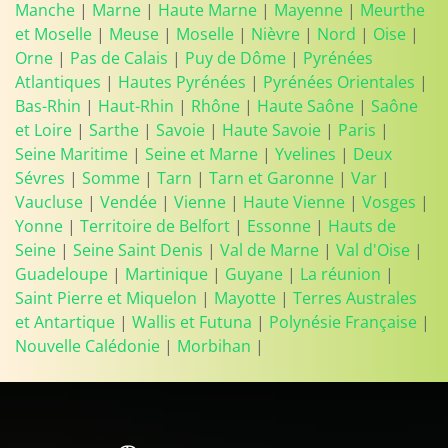
Manche
|
Marne
|
Haute Marne
|
Mayenne
|
Meurthe
et Moselle
|
Meuse
|
Moselle
|
Nièvre
|
Nord
|
Oise
|
Orne
|
Pas de Calais
|
Puy de Dôme
|
Pyrénées
Atlantiques
|
Hautes Pyrénées
|
Pyrénées Orientales
|
Bas-Rhin
|
Haut-Rhin
|
Rhône
|
Haute Saône
|
Saône
et Loire
|
Sarthe
|
Savoie
|
Haute Savoie
|
Paris
|
Seine Maritime
|
Seine et Marne
|
Yvelines
|
Deux
Sévres
|
Somme
|
Tarn
|
Tarn et Garonne
|
Var
|
Vaucluse
|
Vendée
|
Vienne
|
Haute Vienne
|
Vosges
|
Yonne
|
Territoire de Belfort
|
Essonne
|
Hauts de
Seine
|
Seine Saint Denis
|
Val de Marne
|
Val d'Oise
|
Guadeloupe
|
Martinique
|
Guyane
|
La réunion
|
Saint Pierre et Miquelon
|
Mayotte
|
Terres Australes
et Antartique
|
Wallis et Futuna
|
Polynésie Française
|
Nouvelle Calédonie
|
Morbihan
|