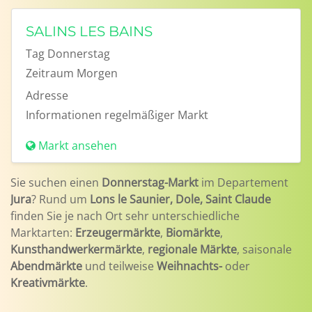
SALINS LES BAINS
Tag
Donnerstag
Zeitraum
Morgen
Adresse
Informationen
regelmäßiger Markt
Markt ansehen
Sie suchen einen
Donnerstag-Markt
im Departement
Jura
? Rund um
Lons le Saunier, Dole, Saint Claude
finden Sie je nach Ort sehr unterschiedliche
Marktarten:
Erzeugermärkte
,
Biomärkte
,
Kunsthandwerkermärkte
,
regionale Märkte
, saisonale
Abendmärkte
und teilweise
Weihnachts-
oder
Kreativmärkte
.