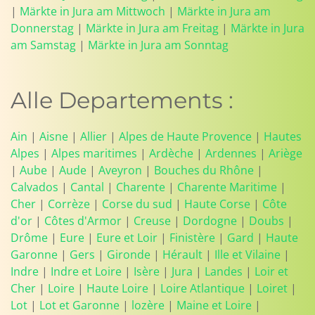
|
Märkte in Jura am Mittwoch
|
Märkte in Jura am
Donnerstag
|
Märkte in Jura am Freitag
|
Märkte in Jura
am Samstag
|
Märkte in Jura am Sonntag
Alle Departements :
Ain
|
Aisne
|
Allier
|
Alpes de Haute Provence
|
Hautes
Alpes
|
Alpes maritimes
|
Ardèche
|
Ardennes
|
Ariège
|
Aube
|
Aude
|
Aveyron
|
Bouches du Rhône
|
Calvados
|
Cantal
|
Charente
|
Charente Maritime
|
Cher
|
Corrèze
|
Corse du sud
|
Haute Corse
|
Côte
d'or
|
Côtes d'Armor
|
Creuse
|
Dordogne
|
Doubs
|
Drôme
|
Eure
|
Eure et Loir
|
Finistère
|
Gard
|
Haute
Garonne
|
Gers
|
Gironde
|
Hérault
|
Ille et Vilaine
|
Indre
|
Indre et Loire
|
Isère
|
Jura
|
Landes
|
Loir et
Cher
|
Loire
|
Haute Loire
|
Loire Atlantique
|
Loiret
|
Lot
|
Lot et Garonne
|
lozère
|
Maine et Loire
|