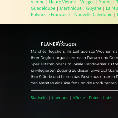
Vienne
|
Haute Vienne
|
Vosges
|
Yonne
|
Guadeloupe
|
Martinique
|
Guyane
|
La ré
Polynésie Française
|
Nouvelle Calédonie
|
Marchés Réguliers: Ihr Leitfaden zu Wochenmär
Ihrer Region, organisiert nach Datum und Gem
Spezialitäten oder um lokale Handwerker zu tre
privilegierten Zugang zu diesen unverzichtba
ihre Stände und bieten das Beste aus unseren R
den Märkten einzukaufen und die Produzenten i
Startseite
|
Über uns
|
Märkte
|
Datenschutz