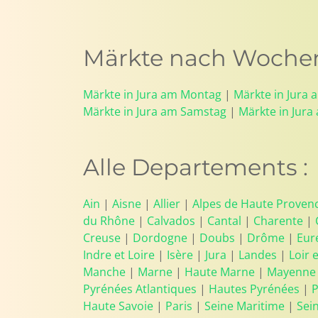
Märkte nach Wochen
Märkte in Jura am Montag
|
Märkte in Jura 
Märkte in Jura am Samstag
|
Märkte in Jura
Alle Departements :
Ain
|
Aisne
|
Allier
|
Alpes de Haute Proven
du Rhône
|
Calvados
|
Cantal
|
Charente
|
Creuse
|
Dordogne
|
Doubs
|
Drôme
|
Eur
Indre et Loire
|
Isère
|
Jura
|
Landes
|
Loir 
Manche
|
Marne
|
Haute Marne
|
Mayenne
Pyrénées Atlantiques
|
Hautes Pyrénées
|
P
Haute Savoie
|
Paris
|
Seine Maritime
|
Sei