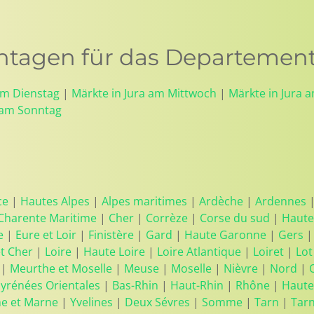
tagen für das Departement
am Dienstag
|
Märkte in Jura am Mittwoch
|
Märkte in Jura 
 am Sonntag
ce
|
Hautes Alpes
|
Alpes maritimes
|
Ardèche
|
Ardennes
Charente Maritime
|
Cher
|
Corrèze
|
Corse du sud
|
Haute
e
|
Eure et Loir
|
Finistère
|
Gard
|
Haute Garonne
|
Gers
et Cher
|
Loire
|
Haute Loire
|
Loire Atlantique
|
Loiret
|
Lot
|
Meurthe et Moselle
|
Meuse
|
Moselle
|
Nièvre
|
Nord
|
yrénées Orientales
|
Bas-Rhin
|
Haut-Rhin
|
Rhône
|
Haute
ne et Marne
|
Yvelines
|
Deux Sévres
|
Somme
|
Tarn
|
Tar