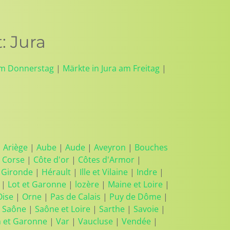
: Jura
am Donnerstag
|
Märkte in Jura am Freitag
|
|
Ariège
|
Aube
|
Aude
|
Aveyron
|
Bouches
 Corse
|
Côte d'or
|
Côtes d'Armor
|
|
Gironde
|
Hérault
|
Ille et Vilaine
|
Indre
|
|
Lot et Garonne
|
lozère
|
Maine et Loire
|
Oise
|
Orne
|
Pas de Calais
|
Puy de Dôme
|
 Saône
|
Saône et Loire
|
Sarthe
|
Savoie
|
n et Garonne
|
Var
|
Vaucluse
|
Vendée
|