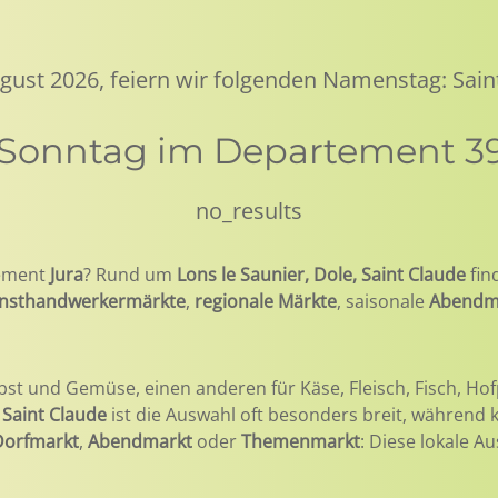
ugust 2026, feiern wir folgenden Namenstag: Sai
 Sonntag im Departement 39
no_results
ement
Jura
? Rund um
Lons le Saunier, Dole, Saint Claude
fin
nsthandwerkermärkte
,
regionale Märkte
, saisonale
Abendm
bst und Gemüse, einen anderen für Käse, Fleisch, Fisch, Hof
 Saint Claude
ist die Auswahl oft besonders breit, während 
Dorfmarkt
,
Abendmarkt
oder
Themenmarkt
: Diese lokale A