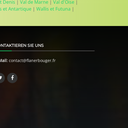
t Denis
|
Val de Marne
|
Val d'Oise
|
s et Antartique
|
Wallis et Futuna
|
NTAKTIEREN SIE UNS
Mail:
contact@flanerbouger.fr