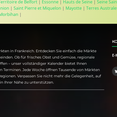
Territoire de Belfort
|
Essonne
|
Hauts de Seine
|
Seine Sain
union
|
Saint Pierre et Miquelon
|
Mayotte
|
Terres Australe
Morbihan
|
KO
kten in Frankreich. Entdecken Sie einfach die Märkte
E-
einden. Ob für frisches Obst und Gemüse, regionale
ffen – unser vollständiger Kalender bietet Ihnen
ren Terminen. Jede Woche öffnen Tausende von Märkten
egionen. Verpassen Sie nicht mehr die Gelegenheit, auf
n Ihrer Nähe zu unterstützen.