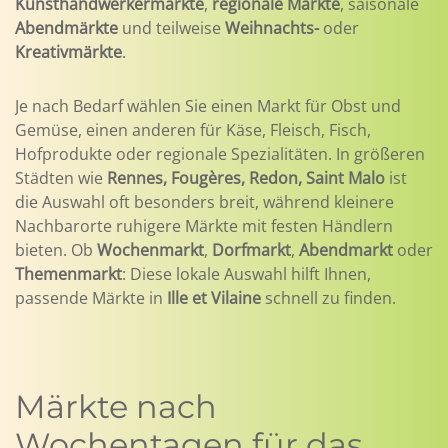
Kunsthandwerkermärkte
,
regionale Märkte
, saisonale
Abendmärkte
und teilweise
Weihnachts-
oder
Kreativmärkte
.
Je nach Bedarf wählen Sie einen Markt für Obst und
Gemüse, einen anderen für Käse, Fleisch, Fisch,
Hofprodukte oder regionale Spezialitäten. In größeren
Städten wie
Rennes, Fougères, Redon, Saint Malo
ist
die Auswahl oft besonders breit, während kleinere
Nachbarorte ruhigere Märkte mit festen Händlern
bieten. Ob
Wochenmarkt
,
Dorfmarkt
,
Abendmarkt
oder
Themenmarkt
: Diese lokale Auswahl hilft Ihnen,
passende Märkte in
Ille et Vilaine
schnell zu finden.
Märkte nach
Wochentagen für das