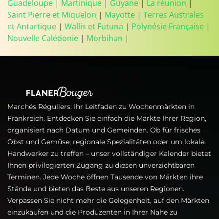
Guadeloupe
|
Martinique
|
Guyane
|
La réunion
|
Saint Pierre et Miquelon
|
Mayotte
|
Terres Australes
et Antartique
|
Wallis et Futuna
|
Polynésie Française
|
Nouvelle Calédonie
|
Morbihan
|
Marchés Réguliers: Ihr Leitfaden zu Wochenmärkten in
Frankreich. Entdecken Sie einfach die Märkte Ihrer Region,
organisiert nach Datum und Gemeinden. Ob für frisches
Obst und Gemüse, regionale Spezialitäten oder um lokale
Handwerker zu treffen – unser vollständiger Kalender bietet
Ihnen privilegierten Zugang zu diesen unverzichtbaren
Terminen. Jede Woche öffnen Tausende von Märkten ihre
Stände und bieten das Beste aus unseren Regionen.
Verpassen Sie nicht mehr die Gelegenheit, auf den Märkten
einzukaufen und die Produzenten in Ihrer Nähe zu