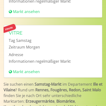
Informationen
regelmäßiger Markt
Markt ansehen
Heute
VITRE
Tag
Samstag
Zeitraum
Morgen
Adresse
Informationen
regelmäßiger Markt
Markt ansehen
Sie suchen einen
Samstag-Markt
im Departement
Ille et
Vilaine
? Rund um
Rennes, Fougères, Redon, Saint Malo
finden Sie je nach Ort sehr unterschiedliche
Marktarten:
Erzeugermärkte
,
Biomärkte
,