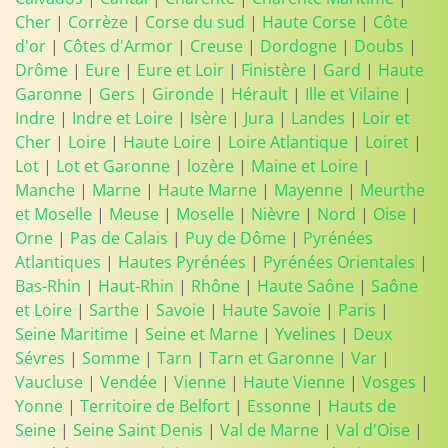
Cher
|
Corrèze
|
Corse du sud
|
Haute Corse
|
Côte
d'or
|
Côtes d'Armor
|
Creuse
|
Dordogne
|
Doubs
|
Drôme
|
Eure
|
Eure et Loir
|
Finistère
|
Gard
|
Haute
Garonne
|
Gers
|
Gironde
|
Hérault
|
Ille et Vilaine
|
Indre
|
Indre et Loire
|
Isère
|
Jura
|
Landes
|
Loir et
Cher
|
Loire
|
Haute Loire
|
Loire Atlantique
|
Loiret
|
Lot
|
Lot et Garonne
|
lozère
|
Maine et Loire
|
Manche
|
Marne
|
Haute Marne
|
Mayenne
|
Meurthe
et Moselle
|
Meuse
|
Moselle
|
Nièvre
|
Nord
|
Oise
|
Orne
|
Pas de Calais
|
Puy de Dôme
|
Pyrénées
Atlantiques
|
Hautes Pyrénées
|
Pyrénées Orientales
|
Bas-Rhin
|
Haut-Rhin
|
Rhône
|
Haute Saône
|
Saône
et Loire
|
Sarthe
|
Savoie
|
Haute Savoie
|
Paris
|
Seine Maritime
|
Seine et Marne
|
Yvelines
|
Deux
Sévres
|
Somme
|
Tarn
|
Tarn et Garonne
|
Var
|
Vaucluse
|
Vendée
|
Vienne
|
Haute Vienne
|
Vosges
|
Yonne
|
Territoire de Belfort
|
Essonne
|
Hauts de
Seine
|
Seine Saint Denis
|
Val de Marne
|
Val d'Oise
|