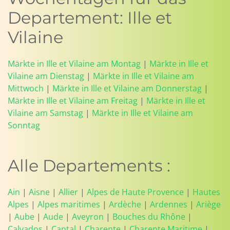
Departement: Ille et
Vilaine
Märkte in Ille et Vilaine am Montag
|
Märkte in Ille et
Vilaine am Dienstag
|
Märkte in Ille et Vilaine am
Mittwoch
|
Märkte in Ille et Vilaine am Donnerstag
|
Märkte in Ille et Vilaine am Freitag
|
Märkte in Ille et
Vilaine am Samstag
|
Märkte in Ille et Vilaine am
Sonntag
Alle Departements :
Ain
|
Aisne
|
Allier
|
Alpes de Haute Provence
|
Hautes
Alpes
|
Alpes maritimes
|
Ardèche
|
Ardennes
|
Ariège
|
Aube
|
Aude
|
Aveyron
|
Bouches du Rhône
|
Calvados
|
Cantal
|
Charente
|
Charente Maritime
|