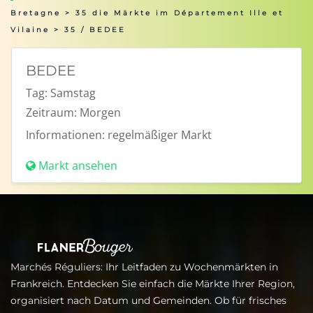
Bretagne
>
35 die Märkte im Département Ille et
Vilaine
> 35 / BEDEE
BEDEE
Tag:
Samstag
Zeitraum:
Morgen
Informationen:
regelmäßiger Markt
Markt ansehen
Marchés Réguliers: Ihr Leitfaden zu Wochenmärkten in
Frankreich. Entdecken Sie einfach die Märkte Ihrer Region,
organisiert nach Datum und Gemeinden. Ob für frisches