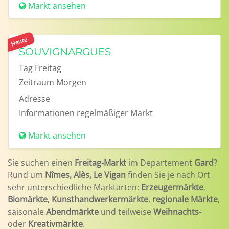
Markt ansehen
Heute
SOUVIGNARGUES
Tag
Freitag
Zeitraum
Morgen
Adresse
Informationen
regelmäßiger Markt
Markt ansehen
Sie suchen einen
Freitag-Markt
im Departement
Gard
?
Rund um
Nîmes, Alès, Le Vigan
finden Sie je nach Ort
sehr unterschiedliche Marktarten:
Erzeugermärkte
,
Biomärkte
,
Kunsthandwerkermärkte
,
regionale Märkte
,
saisonale
Abendmärkte
und teilweise
Weihnachts-
oder
Kreativmärkte
.