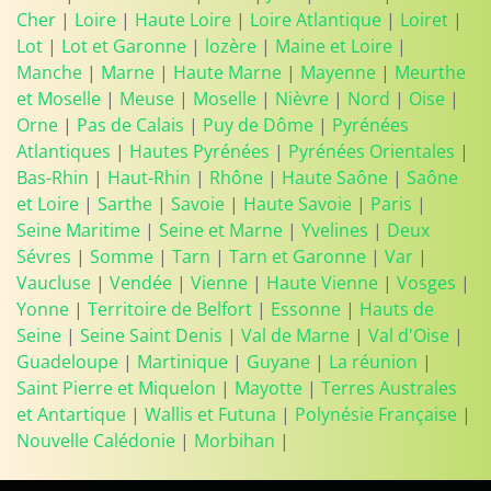
Cher
|
Loire
|
Haute Loire
|
Loire Atlantique
|
Loiret
|
Lot
|
Lot et Garonne
|
lozère
|
Maine et Loire
|
Manche
|
Marne
|
Haute Marne
|
Mayenne
|
Meurthe
et Moselle
|
Meuse
|
Moselle
|
Nièvre
|
Nord
|
Oise
|
Orne
|
Pas de Calais
|
Puy de Dôme
|
Pyrénées
Atlantiques
|
Hautes Pyrénées
|
Pyrénées Orientales
|
Bas-Rhin
|
Haut-Rhin
|
Rhône
|
Haute Saône
|
Saône
et Loire
|
Sarthe
|
Savoie
|
Haute Savoie
|
Paris
|
Seine Maritime
|
Seine et Marne
|
Yvelines
|
Deux
Sévres
|
Somme
|
Tarn
|
Tarn et Garonne
|
Var
|
Vaucluse
|
Vendée
|
Vienne
|
Haute Vienne
|
Vosges
|
Yonne
|
Territoire de Belfort
|
Essonne
|
Hauts de
Seine
|
Seine Saint Denis
|
Val de Marne
|
Val d'Oise
|
Guadeloupe
|
Martinique
|
Guyane
|
La réunion
|
Saint Pierre et Miquelon
|
Mayotte
|
Terres Australes
et Antartique
|
Wallis et Futuna
|
Polynésie Française
|
Nouvelle Calédonie
|
Morbihan
|