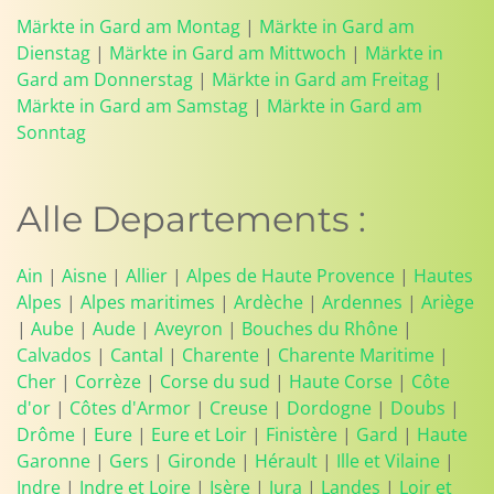
Märkte in Gard am Montag
|
Märkte in Gard am
Dienstag
|
Märkte in Gard am Mittwoch
|
Märkte in
Gard am Donnerstag
|
Märkte in Gard am Freitag
|
Märkte in Gard am Samstag
|
Märkte in Gard am
Sonntag
Alle Departements :
Ain
|
Aisne
|
Allier
|
Alpes de Haute Provence
|
Hautes
Alpes
|
Alpes maritimes
|
Ardèche
|
Ardennes
|
Ariège
|
Aube
|
Aude
|
Aveyron
|
Bouches du Rhône
|
Calvados
|
Cantal
|
Charente
|
Charente Maritime
|
Cher
|
Corrèze
|
Corse du sud
|
Haute Corse
|
Côte
d'or
|
Côtes d'Armor
|
Creuse
|
Dordogne
|
Doubs
|
Drôme
|
Eure
|
Eure et Loir
|
Finistère
|
Gard
|
Haute
Garonne
|
Gers
|
Gironde
|
Hérault
|
Ille et Vilaine
|
Indre
|
Indre et Loire
|
Isère
|
Jura
|
Landes
|
Loir et