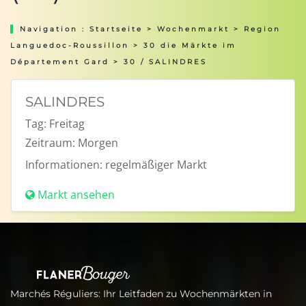
Navigation :
Startseite
>
Wochenmarkt
>
Region
Languedoc-Roussillon
>
30 die Märkte im
Département Gard
> 30 / SALINDRES
SALINDRES
Tag:
Freitag
Zeitraum:
Morgen
Informationen:
regelmäßiger Markt
Markt ansehen
Marchés Réguliers: Ihr Leitfaden zu Wochenmärkten in