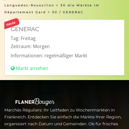
Languedoc-Roussillon
>
30 die Märkte im
Département Gard
> 30 / GENERAC
Heute
GENERAC
Tag:
Freitag
Zeitraum:
Morgen
Informationen:
regelmäßiger Markt
Markt ansehen
Marchés Réguliers: Ihr Leitfaden zu Wochenmärkten in
Frankreich. Entdecken Sie einfach die Märkte Ihrer Region,
organisiert nach Datum und Gemeinden. Ob für frisches