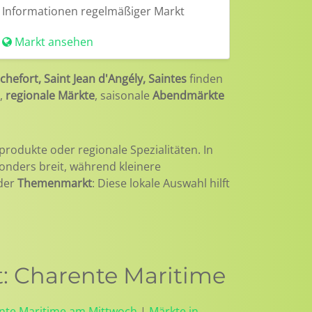
Informationen
regelmäßiger Markt
Markt ansehen
chefort, Saint Jean d'Angély, Saintes
finden
,
regionale Märkte
, saisonale
Abendmärkte
produkte oder regionale Spezialitäten. In
sonders breit, während kleinere
der
Themenmarkt
: Diese lokale Auswahl hilft
: Charente Maritime
ente Maritime am Mittwoch
|
Märkte in