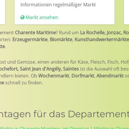
Informationen
regelmäßiger Markt
Markt ansehen
tement
Charente Maritime
? Rund um
La Rochelle, Jonzac, Ro
arten:
Erzeugermärkte
,
Biomärkte
,
Kunsthandwerkermärkte
kte
.
bst und Gemüse, einen anderen für Käse, Fleisch, Fisch, Hof
ochefort, Saint Jean d'Angély, Saintes
ist die Auswahl oft be
ndlern bieten. Ob
Wochenmarkt
,
Dorfmarkt
,
Abendmarkt
o
me
schnell zu finden.
tagen für das Departement
Märkte in Charente Maritime am Dienstag
|
Märkte in Char