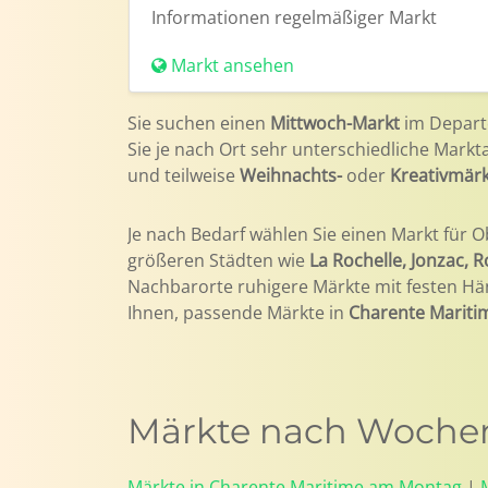
Informationen
regelmäßiger Markt
Markt ansehen
Sie suchen einen
Mittwoch-Markt
im Depar
Sie je nach Ort sehr unterschiedliche Markt
und teilweise
Weihnachts-
oder
Kreativmär
Je nach Bedarf wählen Sie einen Markt für O
größeren Städten wie
La Rochelle, Jonzac, R
Nachbarorte ruhigere Märkte mit festen Hä
Ihnen, passende Märkte in
Charente Mariti
Märkte nach Wochen
Märkte in Charente Maritime am Montag
|