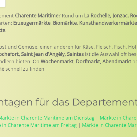
tement
Charente Maritime
? Rund um
La Rochelle, Jonzac, Ro
arten:
Erzeugermärkte
,
Biomärkte
,
Kunsthandwerkermärkte
kte
.
bst und Gemüse, einen anderen für Käse, Fleisch, Fisch, Hof
ochefort, Saint Jean d'Angély, Saintes
ist die Auswahl oft be
ndlern bieten. Ob
Wochenmarkt
,
Dorfmarkt
,
Abendmarkt
o
me
schnell zu finden.
tagen für das Departement
Märkte in Charente Maritime am Dienstag
|
Märkte in Char
 in Charente Maritime am Freitag
|
Märkte in Charente Ma