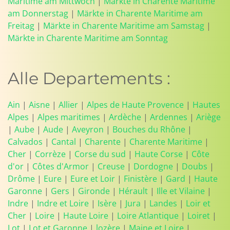
Maritime am Mittwoch
|
Märkte in Charente Maritime
am Donnerstag
|
Märkte in Charente Maritime am
Freitag
|
Märkte in Charente Maritime am Samstag
|
Märkte in Charente Maritime am Sonntag
Alle Departements :
Ain
|
Aisne
|
Allier
|
Alpes de Haute Provence
|
Hautes
Alpes
|
Alpes maritimes
|
Ardèche
|
Ardennes
|
Ariège
|
Aube
|
Aude
|
Aveyron
|
Bouches du Rhône
|
Calvados
|
Cantal
|
Charente
|
Charente Maritime
|
Cher
|
Corrèze
|
Corse du sud
|
Haute Corse
|
Côte
d'or
|
Côtes d'Armor
|
Creuse
|
Dordogne
|
Doubs
|
Drôme
|
Eure
|
Eure et Loir
|
Finistère
|
Gard
|
Haute
Garonne
|
Gers
|
Gironde
|
Hérault
|
Ille et Vilaine
|
Indre
|
Indre et Loire
|
Isère
|
Jura
|
Landes
|
Loir et
Cher
|
Loire
|
Haute Loire
|
Loire Atlantique
|
Loiret
|
Lot
|
Lot et Garonne
|
lozère
|
Maine et Loire
|