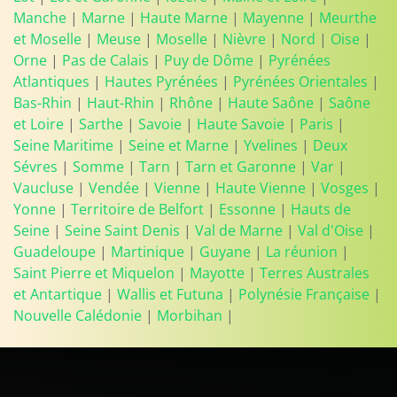
Manche
|
Marne
|
Haute Marne
|
Mayenne
|
Meurthe
et Moselle
|
Meuse
|
Moselle
|
Nièvre
|
Nord
|
Oise
|
Orne
|
Pas de Calais
|
Puy de Dôme
|
Pyrénées
Atlantiques
|
Hautes Pyrénées
|
Pyrénées Orientales
|
Bas-Rhin
|
Haut-Rhin
|
Rhône
|
Haute Saône
|
Saône
et Loire
|
Sarthe
|
Savoie
|
Haute Savoie
|
Paris
|
Seine Maritime
|
Seine et Marne
|
Yvelines
|
Deux
Sévres
|
Somme
|
Tarn
|
Tarn et Garonne
|
Var
|
Vaucluse
|
Vendée
|
Vienne
|
Haute Vienne
|
Vosges
|
Yonne
|
Territoire de Belfort
|
Essonne
|
Hauts de
Seine
|
Seine Saint Denis
|
Val de Marne
|
Val d'Oise
|
Guadeloupe
|
Martinique
|
Guyane
|
La réunion
|
Saint Pierre et Miquelon
|
Mayotte
|
Terres Australes
et Antartique
|
Wallis et Futuna
|
Polynésie Française
|
Nouvelle Calédonie
|
Morbihan
|