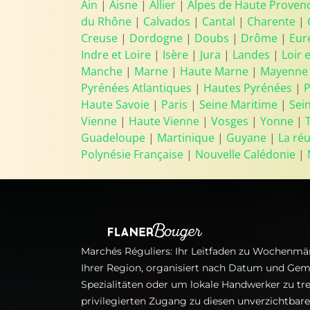
Ain
|
Aisne
|
Allier
|
Alpes de Haute Proven
du Rhône
|
Calvados
|
Cantal
|
Charente
|
Creuse
|
Dordogne
|
Doubs
|
Drôme
|
Eur
Indre et Loire
|
Isère
|
Jura
|
Landes
|
Loir 
Manche
|
Marne
|
Haute Marne
|
Mayenne
Pyrénées Atlantiques
|
Hautes Pyrénées
|
P
Haute Savoie
|
Paris
|
Seine Maritime
|
Sei
Vienne
|
Haute Vienne
|
Vosges
|
Yonne
|
Guadeloupe
|
Martinique
|
Guyane
|
La ré
Polynésie Française
|
Nouvelle Calédonie
|
Marchés Réguliers: Ihr Leitfaden zu Wochenmär
Ihrer Region, organisiert nach Datum und Gem
Spezialitäten oder um lokale Handwerker zu tre
privilegierten Zugang zu diesen unverzichtba