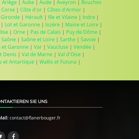
|
Ariège
|
Aube
|
Aude
|
Aveyron
|
Bouches
 Corse
|
Côte d'or
|
Côtes d'Armor
|
|
Gironde
|
Hérault
|
Ille et Vilaine
|
Indre
|
|
Lot et Garonne
|
lozère
|
Maine et Loire
|
Oise
|
Orne
|
Pas de Calais
|
Puy de Dôme
|
 Saône
|
Saône et Loire
|
Sarthe
|
Savoie
|
n et Garonne
|
Var
|
Vaucluse
|
Vendée
|
t Denis
|
Val de Marne
|
Val d'Oise
|
s et Antartique
|
Wallis et Futuna
|
NTAKTIEREN SIE UNS
Mail:
contact@flanerbouger.fr