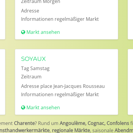
Zeitraum
Morgen
Adresse
Informationen
regelmäßiger Markt
Markt ansehen
SOYAUX
Tag
Samstag
Zeitraum
Adresse
place Jean-Jacques Rousseau
Informationen
regelmäßiger Markt
Markt ansehen
ement
Charente
? Rund um
Angoulème, Cognac, Confolens
f
nsthandwerkermärkte
,
regionale Märkte
, saisonale
Abendm