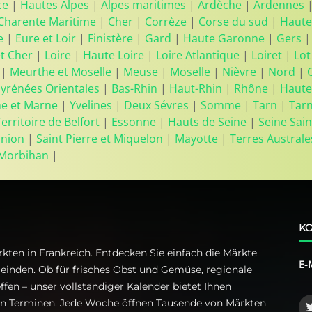
ce
|
Hautes Alpes
|
Alpes maritimes
|
Ardèche
|
Ardennes
Charente Maritime
|
Cher
|
Corrèze
|
Corse du sud
|
Haute
e
|
Eure et Loir
|
Finistère
|
Gard
|
Haute Garonne
|
Gers
et Cher
|
Loire
|
Haute Loire
|
Loire Atlantique
|
Loiret
|
Lot
|
Meurthe et Moselle
|
Meuse
|
Moselle
|
Nièvre
|
Nord
|
yrénées Orientales
|
Bas-Rhin
|
Haut-Rhin
|
Rhône
|
Haute
ne et Marne
|
Yvelines
|
Deux Sévres
|
Somme
|
Tarn
|
Tar
Territoire de Belfort
|
Essonne
|
Hauts de Seine
|
Seine Sain
union
|
Saint Pierre et Miquelon
|
Mayotte
|
Terres Australe
Morbihan
|
KO
kten in Frankreich. Entdecken Sie einfach die Märkte
E-
einden. Ob für frisches Obst und Gemüse, regionale
ffen – unser vollständiger Kalender bietet Ihnen
ren Terminen. Jede Woche öffnen Tausende von Märkten