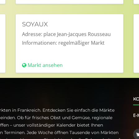
SOYAUX
Adresse:
place Jean-Jacques Rousseau
Informationen:
regelmäßiger Markt
Markt ansehen
KO
kten in Frankreich. Entdecken Sie einfach die Märkte
E-
einden. Ob für frisches Obst und Gemüse, regionale
ffen – unser vollständiger Kalender bietet Ihnen
ren Terminen. Jede Woche öffnen Tausende von Märkten