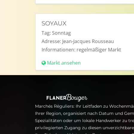
SOYAUX
Tag:
Sonntag
Adresse:
Jean-Jacques Rousseau
Informationen:
regelmäßiger Markt
Markt ansehen
Marchés Réguliers: Ihr Leitfaden zu Wochenmär
Ihrer Region, organisiert nach Datum und Gem
Spezialitäten oder um lokale Handwerker zu tre
privilegierten Zugang zu diesen unverzichtba