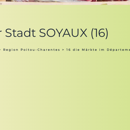
r Stadt SOYAUX (16)
>
Region Poitou-Charentes
>
16 die Märkte im Départem