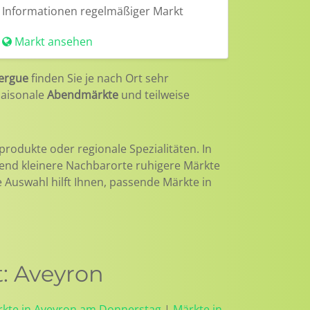
Informationen
regelmäßiger Markt
Markt ansehen
uergue
finden Sie je nach Ort sehr
 saisonale
Abendmärkte
und teilweise
produkte oder regionale Spezialitäten. In
rend kleinere Nachbarorte ruhigere Märkte
le Auswahl hilft Ihnen, passende Märkte in
: Aveyron
kte in Aveyron am Donnerstag
|
Märkte in