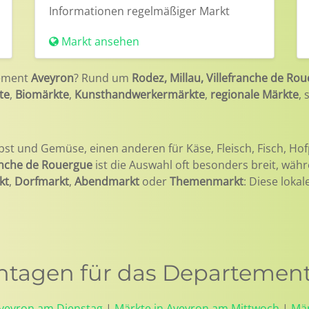
Informationen
regelmäßiger Markt
Markt ansehen
ement
Aveyron
? Rund um
Rodez, Millau, Villefranche de Ro
te
,
Biomärkte
,
Kunsthandwerkermärkte
,
regionale Märkte
,
bst und Gemüse, einen anderen für Käse, Fleisch, Fisch, Hof
ranche de Rouergue
ist die Auswahl oft besonders breit, wäh
kt
,
Dorfmarkt
,
Abendmarkt
oder
Themenmarkt
: Diese loka
tagen für das Departement
Aveyron am Dienstag
|
Märkte in Aveyron am Mittwoch
|
Mär