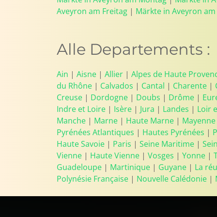
Aveyron am Freitag
|
Märkte in Aveyron am
Alle Departements :
Ain
|
Aisne
|
Allier
|
Alpes de Haute Proven
du Rhône
|
Calvados
|
Cantal
|
Charente
|
Creuse
|
Dordogne
|
Doubs
|
Drôme
|
Eur
Indre et Loire
|
Isère
|
Jura
|
Landes
|
Loir 
Manche
|
Marne
|
Haute Marne
|
Mayenne
Pyrénées Atlantiques
|
Hautes Pyrénées
|
P
Haute Savoie
|
Paris
|
Seine Maritime
|
Sei
Vienne
|
Haute Vienne
|
Vosges
|
Yonne
|
Guadeloupe
|
Martinique
|
Guyane
|
La ré
Polynésie Française
|
Nouvelle Calédonie
|