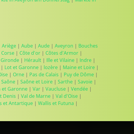
|
Ariège
|
Aube
|
Aude
|
Aveyron
|
Bouches
 Corse
|
Côte d'or
|
Côtes d'Armor
|
|
Gironde
|
Hérault
|
Ille et Vilaine
|
Indre
|
|
Lot et Garonne
|
lozère
|
Maine et Loire
|
Oise
|
Orne
|
Pas de Calais
|
Puy de Dôme
|
 Saône
|
Saône et Loire
|
Sarthe
|
Savoie
|
n et Garonne
|
Var
|
Vaucluse
|
Vendée
|
t Denis
|
Val de Marne
|
Val d'Oise
|
s et Antartique
|
Wallis et Futuna
|