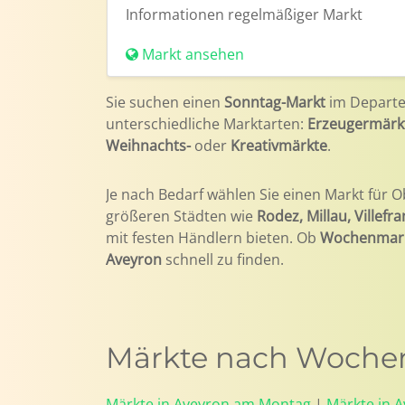
Informationen
regelmäßiger Markt
Markt ansehen
Sie suchen einen
Sonntag-Markt
im Depart
unterschiedliche Marktarten:
Erzeugermärk
Weihnachts-
oder
Kreativmärkte
.
Je nach Bedarf wählen Sie einen Markt für O
größeren Städten wie
Rodez, Millau, Villef
mit festen Händlern bieten. Ob
Wochenmar
Aveyron
schnell zu finden.
Märkte nach Wochen
Märkte in Aveyron am Montag
|
Märkte in 