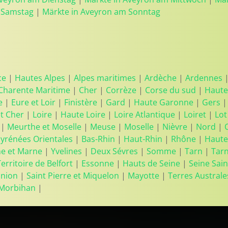
 Samstag
|
Märkte in Aveyron am Sonntag
ce
|
Hautes Alpes
|
Alpes maritimes
|
Ardèche
|
Ardennes
Charente Maritime
|
Cher
|
Corrèze
|
Corse du sud
|
Haute
e
|
Eure et Loir
|
Finistère
|
Gard
|
Haute Garonne
|
Gers
et Cher
|
Loire
|
Haute Loire
|
Loire Atlantique
|
Loiret
|
Lot
|
Meurthe et Moselle
|
Meuse
|
Moselle
|
Nièvre
|
Nord
|
yrénées Orientales
|
Bas-Rhin
|
Haut-Rhin
|
Rhône
|
Haute
ne et Marne
|
Yvelines
|
Deux Sévres
|
Somme
|
Tarn
|
Tar
Territoire de Belfort
|
Essonne
|
Hauts de Seine
|
Seine Sain
union
|
Saint Pierre et Miquelon
|
Mayotte
|
Terres Australe
Morbihan
|