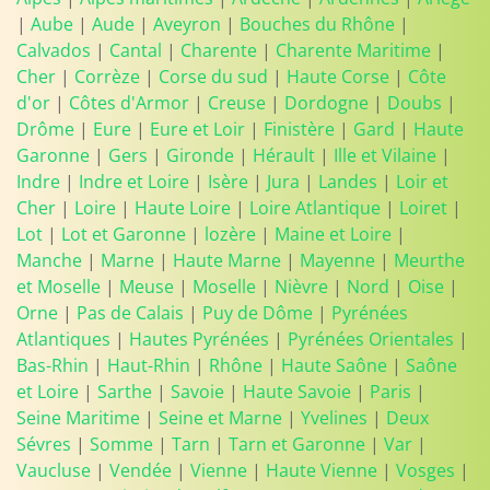
|
Aube
|
Aude
|
Aveyron
|
Bouches du Rhône
|
Calvados
|
Cantal
|
Charente
|
Charente Maritime
|
Cher
|
Corrèze
|
Corse du sud
|
Haute Corse
|
Côte
d'or
|
Côtes d'Armor
|
Creuse
|
Dordogne
|
Doubs
|
Drôme
|
Eure
|
Eure et Loir
|
Finistère
|
Gard
|
Haute
Garonne
|
Gers
|
Gironde
|
Hérault
|
Ille et Vilaine
|
Indre
|
Indre et Loire
|
Isère
|
Jura
|
Landes
|
Loir et
Cher
|
Loire
|
Haute Loire
|
Loire Atlantique
|
Loiret
|
Lot
|
Lot et Garonne
|
lozère
|
Maine et Loire
|
Manche
|
Marne
|
Haute Marne
|
Mayenne
|
Meurthe
et Moselle
|
Meuse
|
Moselle
|
Nièvre
|
Nord
|
Oise
|
Orne
|
Pas de Calais
|
Puy de Dôme
|
Pyrénées
Atlantiques
|
Hautes Pyrénées
|
Pyrénées Orientales
|
Bas-Rhin
|
Haut-Rhin
|
Rhône
|
Haute Saône
|
Saône
et Loire
|
Sarthe
|
Savoie
|
Haute Savoie
|
Paris
|
Seine Maritime
|
Seine et Marne
|
Yvelines
|
Deux
Sévres
|
Somme
|
Tarn
|
Tarn et Garonne
|
Var
|
Vaucluse
|
Vendée
|
Vienne
|
Haute Vienne
|
Vosges
|