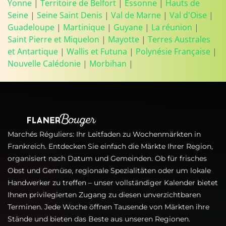
Yonne
|
Territoire de Belfort
|
Essonne
|
Hauts de
Seine
|
Seine Saint Denis
|
Val de Marne
|
Val d'Oise
|
Guadeloupe
|
Martinique
|
Guyane
|
La réunion
|
Saint Pierre et Miquelon
|
Mayotte
|
Terres Australes
et Antartique
|
Wallis et Futuna
|
Polynésie Française
|
Nouvelle Calédonie
|
Morbihan
|
Marchés Réguliers: Ihr Leitfaden zu Wochenmärkten in
Frankreich. Entdecken Sie einfach die Märkte Ihrer Region,
organisiert nach Datum und Gemeinden. Ob für frisches
Obst und Gemüse, regionale Spezialitäten oder um lokale
Handwerker zu treffen – unser vollständiger Kalender bietet
Ihnen privilegierten Zugang zu diesen unverzichtbaren
Terminen. Jede Woche öffnen Tausende von Märkten ihre
Stände und bieten das Beste aus unseren Regionen.