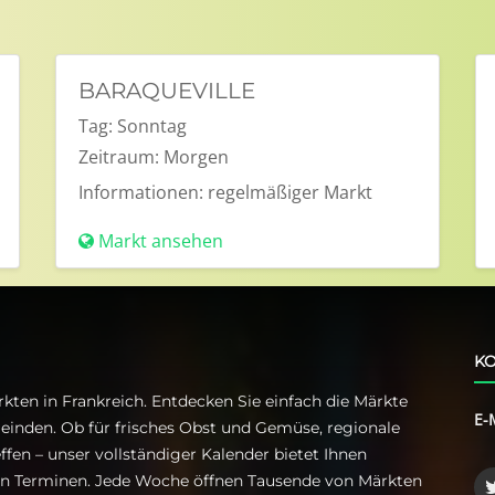
BARAQUEVILLE
Tag:
Sonntag
Zeitraum:
Morgen
Informationen:
regelmäßiger Markt
Markt ansehen
KO
kten in Frankreich. Entdecken Sie einfach die Märkte
E-
einden. Ob für frisches Obst und Gemüse, regionale
ffen – unser vollständiger Kalender bietet Ihnen
ren Terminen. Jede Woche öffnen Tausende von Märkten