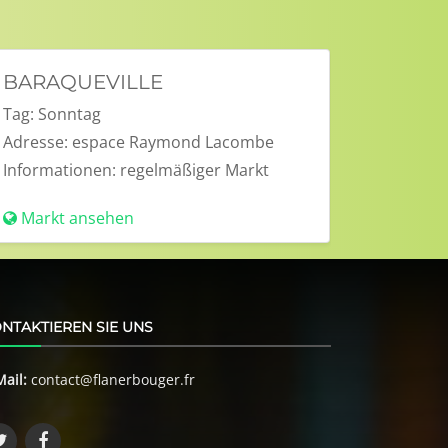
BARAQUEVILLE
Tag:
Sonntag
Adresse:
espace Raymond Lacombe
Informationen:
regelmäßiger Markt
Markt ansehen
NTAKTIEREN SIE UNS
Mail:
contact@flanerbouger.fr