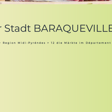
er Stadt BARAQUEVILLE 
>
Region Midi-Pyrénées
>
12 die Märkte im Département