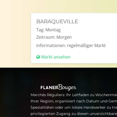
BARAQUEVILLE
Tag:
Montag
Zeitraum:
Morgen
Informationen:
regelmäßiger Markt
Markt ansehen
Marchés Réguliers: Ihr Leitfaden zu Wochenmär
Ihrer Region, organisiert nach Datum und Gem
Spezialitäten oder um lokale Handwerker zu tre
privilegierten Zugang zu diesen unverzichtba