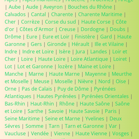
|
Aube
|
Aude
|
Aveyron
|
Bouches du Rhône
|
Calvados
|
Cantal
|
Charente
|
Charente Maritime
|
Cher
|
Corrèze
|
Corse du sud
|
Haute Corse
|
Côte
d'or
|
Côtes d'Armor
|
Creuse
|
Dordogne
|
Doubs
|
Drôme
|
Eure
|
Eure et Loir
|
Finistère
|
Gard
|
Haute
Garonne
|
Gers
|
Gironde
|
Hérault
|
Ille et Vilaine
|
Indre
|
Indre et Loire
|
Isère
|
Jura
|
Landes
|
Loir et
Cher
|
Loire
|
Haute Loire
|
Loire Atlantique
|
Loiret
|
Lot
|
Lot et Garonne
|
lozère
|
Maine et Loire
|
Manche
|
Marne
|
Haute Marne
|
Mayenne
|
Meurthe
et Moselle
|
Meuse
|
Moselle
|
Nièvre
|
Nord
|
Oise
|
Orne
|
Pas de Calais
|
Puy de Dôme
|
Pyrénées
Atlantiques
|
Hautes Pyrénées
|
Pyrénées Orientales
|
Bas-Rhin
|
Haut-Rhin
|
Rhône
|
Haute Saône
|
Saône
et Loire
|
Sarthe
|
Savoie
|
Haute Savoie
|
Paris
|
Seine Maritime
|
Seine et Marne
|
Yvelines
|
Deux
Sévres
|
Somme
|
Tarn
|
Tarn et Garonne
|
Var
|
Vaucluse
|
Vendée
|
Vienne
|
Haute Vienne
|
Vosges
|