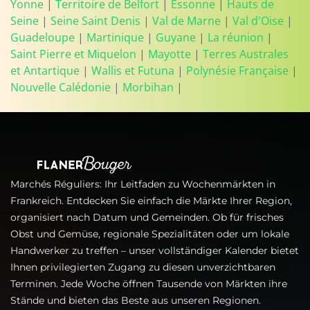
Yonne
|
Territoire de Belfort
|
Essonne
|
Hauts de
Seine
|
Seine Saint Denis
|
Val de Marne
|
Val d'Oise
|
Guadeloupe
|
Martinique
|
Guyane
|
La réunion
|
Saint Pierre et Miquelon
|
Mayotte
|
Terres Australes
et Antartique
|
Wallis et Futuna
|
Polynésie Française
|
Nouvelle Calédonie
|
Morbihan
|
Marchés Réguliers: Ihr Leitfaden zu Wochenmärkten in
Frankreich. Entdecken Sie einfach die Märkte Ihrer Region,
organisiert nach Datum und Gemeinden. Ob für frisches
Obst und Gemüse, regionale Spezialitäten oder um lokale
Handwerker zu treffen – unser vollständiger Kalender bietet
Ihnen privilegierten Zugang zu diesen unverzichtbaren
Terminen. Jede Woche öffnen Tausende von Märkten ihre
Stände und bieten das Beste aus unseren Regionen.