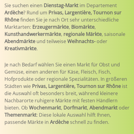
Sie suchen einen
Dienstag-Markt
im Departement
Ardèche
? Rund um
Privas, Largentière, Tournon sur
Rhône
finden Sie je nach Ort sehr unterschiedliche
Marktarten:
Erzeugermärkte
,
Biomärkte
,
Kunsthandwerkermärkte
,
regionale Märkte
, saisonale
Abendmärkte
und teilweise
Weihnachts-
oder
Kreativmärkte
.
Je nach Bedarf wählen Sie einen Markt für Obst und
Gemüse, einen anderen für Käse, Fleisch, Fisch,
Hofprodukte oder regionale Spezialitäten. In größeren
Städten wie
Privas, Largentière, Tournon sur Rhône
ist
die Auswahl oft besonders breit, während kleinere
Nachbarorte ruhigere Märkte mit festen Händlern
bieten. Ob
Wochenmarkt
,
Dorfmarkt
,
Abendmarkt
oder
Themenmarkt
: Diese lokale Auswahl hilft Ihnen,
passende Märkte in
Ardèche
schnell zu finden.