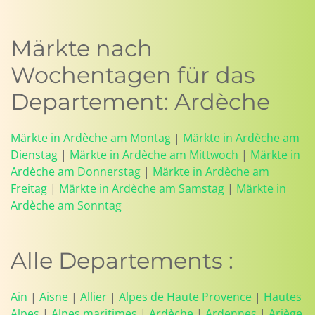
Märkte nach
Wochentagen für das
Departement: Ardèche
Märkte in Ardèche am Montag
|
Märkte in Ardèche am
Dienstag
|
Märkte in Ardèche am Mittwoch
|
Märkte in
Ardèche am Donnerstag
|
Märkte in Ardèche am
Freitag
|
Märkte in Ardèche am Samstag
|
Märkte in
Ardèche am Sonntag
Alle Departements :
Ain
|
Aisne
|
Allier
|
Alpes de Haute Provence
|
Hautes
Alpes
|
Alpes maritimes
|
Ardèche
|
Ardennes
|
Ariège