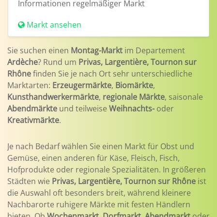
Informationen
regelmäßiger Markt
Markt ansehen
Sie suchen einen
Montag-Markt
im Departement
Ardèche
? Rund um
Privas, Largentière, Tournon sur
Rhône
finden Sie je nach Ort sehr unterschiedliche
Marktarten:
Erzeugermärkte
,
Biomärkte
,
Kunsthandwerkermärkte
,
regionale Märkte
, saisonale
Abendmärkte
und teilweise
Weihnachts-
oder
Kreativmärkte
.
Je nach Bedarf wählen Sie einen Markt für Obst und
Gemüse, einen anderen für Käse, Fleisch, Fisch,
Hofprodukte oder regionale Spezialitäten. In größeren
Städten wie
Privas, Largentière, Tournon sur Rhône
ist
die Auswahl oft besonders breit, während kleinere
Nachbarorte ruhigere Märkte mit festen Händlern
bieten. Ob
Wochenmarkt
,
Dorfmarkt
,
Abendmarkt
oder