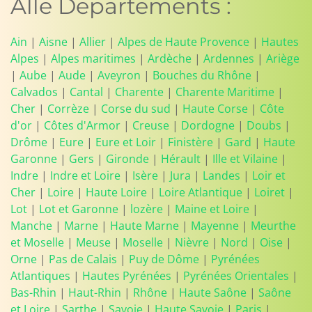
Alle Departements :
Ain
|
Aisne
|
Allier
|
Alpes de Haute Provence
|
Hautes
Alpes
|
Alpes maritimes
|
Ardèche
|
Ardennes
|
Ariège
|
Aube
|
Aude
|
Aveyron
|
Bouches du Rhône
|
Calvados
|
Cantal
|
Charente
|
Charente Maritime
|
Cher
|
Corrèze
|
Corse du sud
|
Haute Corse
|
Côte
d'or
|
Côtes d'Armor
|
Creuse
|
Dordogne
|
Doubs
|
Drôme
|
Eure
|
Eure et Loir
|
Finistère
|
Gard
|
Haute
Garonne
|
Gers
|
Gironde
|
Hérault
|
Ille et Vilaine
|
Indre
|
Indre et Loire
|
Isère
|
Jura
|
Landes
|
Loir et
Cher
|
Loire
|
Haute Loire
|
Loire Atlantique
|
Loiret
|
Lot
|
Lot et Garonne
|
lozère
|
Maine et Loire
|
Manche
|
Marne
|
Haute Marne
|
Mayenne
|
Meurthe
et Moselle
|
Meuse
|
Moselle
|
Nièvre
|
Nord
|
Oise
|
Orne
|
Pas de Calais
|
Puy de Dôme
|
Pyrénées
Atlantiques
|
Hautes Pyrénées
|
Pyrénées Orientales
|
Bas-Rhin
|
Haut-Rhin
|
Rhône
|
Haute Saône
|
Saône
et Loire
|
Sarthe
|
Savoie
|
Haute Savoie
|
Paris
|