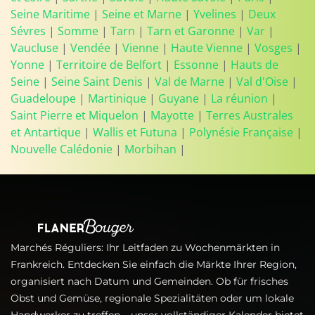
Seine Maritime
|
Seine et Marne
|
Yvelines
|
Deux
Sévres
|
Somme
|
Tarn
|
Tarn et Garonne
|
Var
|
Vaucluse
|
Vendée
|
Vienne
|
Haute Vienne
|
Vosges
|
Yonne
|
Territoire de Belfort
|
Essonne
|
Hauts de
Seine
|
Seine Saint Denis
|
Val de Marne
|
Val d'Oise
|
Guadeloupe
|
Martinique
|
Guyane
|
La réunion
|
Saint Pierre et Miquelon
|
Mayotte
|
Terres Australes
et Antartique
|
Wallis et Futuna
|
Polynésie Française
|
Nouvelle Calédonie
|
Morbihan
|
Marchés Réguliers: Ihr Leitfaden zu Wochenmärkten in
Frankreich. Entdecken Sie einfach die Märkte Ihrer Region,
organisiert nach Datum und Gemeinden. Ob für frisches
Obst und Gemüse, regionale Spezialitäten oder um lokale