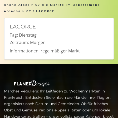
Rhône-Alpes
>
07 die Märkte im Département
Ardèche
> 07 / LAGORCE
LAGORCE
Tag:
Dienstag
Zeitraum:
Morgen
Informationen:
regelmäßiger Markt
Marchés Réguliers: Ihr Leitfaden zu Wochenmärkten in
Frankreich. Entdecken Sie einfach die Märkte Ihrer Region,
organisiert nach Datum und Gemeinden. Ob für frisches
Obst und Gemüse, regionale Spezialitäten oder um lokale
Handwerker zu treffen – unser vollständiger Kalender bietet