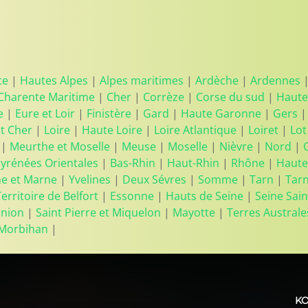
ce
|
Hautes Alpes
|
Alpes maritimes
|
Ardèche
|
Ardennes
Charente Maritime
|
Cher
|
Corrèze
|
Corse du sud
|
Haute
e
|
Eure et Loir
|
Finistère
|
Gard
|
Haute Garonne
|
Gers
et Cher
|
Loire
|
Haute Loire
|
Loire Atlantique
|
Loiret
|
Lot
|
Meurthe et Moselle
|
Meuse
|
Moselle
|
Nièvre
|
Nord
|
yrénées Orientales
|
Bas-Rhin
|
Haut-Rhin
|
Rhône
|
Haute
ne et Marne
|
Yvelines
|
Deux Sévres
|
Somme
|
Tarn
|
Tar
Territoire de Belfort
|
Essonne
|
Hauts de Seine
|
Seine Sain
union
|
Saint Pierre et Miquelon
|
Mayotte
|
Terres Australe
Morbihan
|
KO