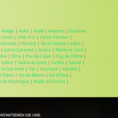
|
Ariège
|
Aube
|
Aude
|
Aveyron
|
Bouches
 Corse
|
Côte d'or
|
Côtes d'Armor
|
|
Gironde
|
Hérault
|
Ille et Vilaine
|
Indre
|
|
Lot et Garonne
|
lozère
|
Maine et Loire
|
Oise
|
Orne
|
Pas de Calais
|
Puy de Dôme
|
 Saône
|
Saône et Loire
|
Sarthe
|
Savoie
|
n et Garonne
|
Var
|
Vaucluse
|
Vendée
|
t Denis
|
Val de Marne
|
Val d'Oise
|
s et Antartique
|
Wallis et Futuna
|
NTAKTIEREN SIE UNS