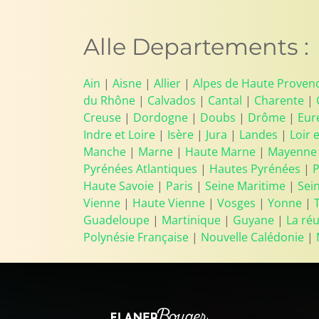
Alle Departements :
Ain
|
Aisne
|
Allier
|
Alpes de Haute Proven
du Rhône
|
Calvados
|
Cantal
|
Charente
|
Creuse
|
Dordogne
|
Doubs
|
Drôme
|
Eur
Indre et Loire
|
Isère
|
Jura
|
Landes
|
Loir 
Manche
|
Marne
|
Haute Marne
|
Mayenne
Pyrénées Atlantiques
|
Hautes Pyrénées
|
P
Haute Savoie
|
Paris
|
Seine Maritime
|
Sei
Vienne
|
Haute Vienne
|
Vosges
|
Yonne
|
Guadeloupe
|
Martinique
|
Guyane
|
La ré
Polynésie Française
|
Nouvelle Calédonie
|