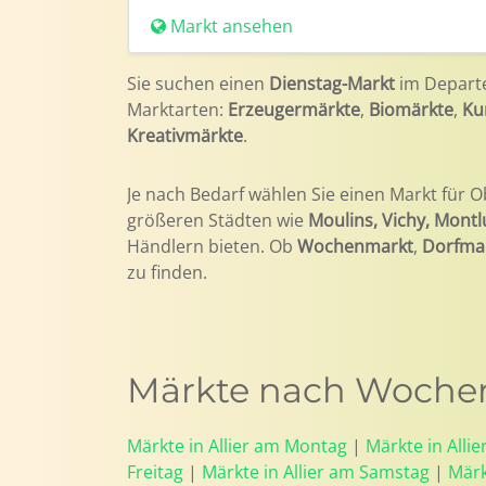
Markt ansehen
Sie suchen einen
Dienstag-Markt
im Depar
Marktarten:
Erzeugermärkte
,
Biomärkte
,
Ku
Kreativmärkte
.
Je nach Bedarf wählen Sie einen Markt für O
größeren Städten wie
Moulins, Vichy, Mont
Händlern bieten. Ob
Wochenmarkt
,
Dorfma
zu finden.
Märkte nach Wochent
Märkte in Allier am Montag
|
Märkte in Alli
Freitag
|
Märkte in Allier am Samstag
|
Märk