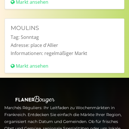
Markt ansehen
MOULINS
Tag:
Sonntag
Adresse:
place d'Allier
Informationen:
regelmäßiger Markt
Markt ansehen
Marchés Réguliers: Ihr Leitfaden zu Wochenmärkten in
Frankreich. Entdecken Sie einfach die Märkte Ihrer Region,
organisiert nach Datum und Gemeinden. Ob für frisches
Obst und Gemüse, regionale Spezialitäten oder um lokale