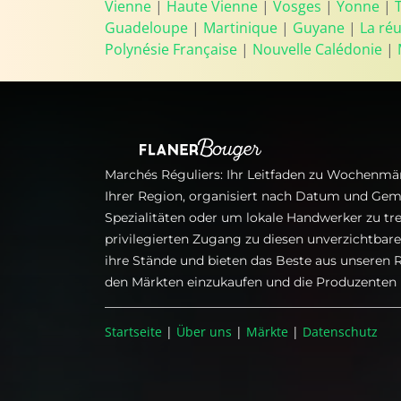
Vienne
|
Haute Vienne
|
Vosges
|
Yonne
|
Guadeloupe
|
Martinique
|
Guyane
|
La ré
Polynésie Française
|
Nouvelle Calédonie
|
Marchés Réguliers: Ihr Leitfaden zu Wochenmär
Ihrer Region, organisiert nach Datum und Gem
Spezialitäten oder um lokale Handwerker zu tre
privilegierten Zugang zu diesen unverzichtba
ihre Stände und bieten das Beste aus unseren R
den Märkten einzukaufen und die Produzenten i
Startseite
|
Über uns
|
Märkte
|
Datenschutz