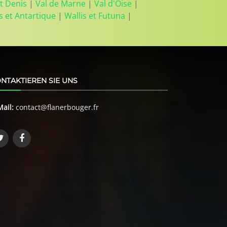
t Denis
|
Val de Marne
|
Val d'Oise
|
s et Antartique
|
Wallis et Futuna
|
NTAKTIEREN SIE UNS
Mail:
contact@flanerbouger.fr