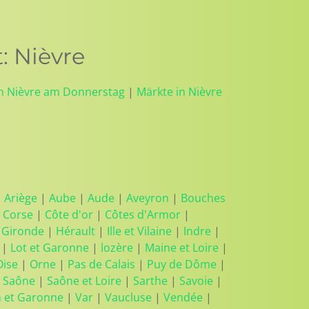
 Nièvre
in Nièvre am Donnerstag
|
Märkte in Nièvre
|
Ariège
|
Aube
|
Aude
|
Aveyron
|
Bouches
 Corse
|
Côte d'or
|
Côtes d'Armor
|
|
Gironde
|
Hérault
|
Ille et Vilaine
|
Indre
|
|
Lot et Garonne
|
lozère
|
Maine et Loire
|
Oise
|
Orne
|
Pas de Calais
|
Puy de Dôme
|
 Saône
|
Saône et Loire
|
Sarthe
|
Savoie
|
n et Garonne
|
Var
|
Vaucluse
|
Vendée
|