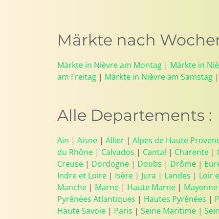
Märkte nach Wochen
Märkte in Nièvre am Montag
|
Märkte in Ni
am Freitag
|
Märkte in Nièvre am Samstag
Alle Departements :
Ain
|
Aisne
|
Allier
|
Alpes de Haute Proven
du Rhône
|
Calvados
|
Cantal
|
Charente
|
Creuse
|
Dordogne
|
Doubs
|
Drôme
|
Eur
Indre et Loire
|
Isère
|
Jura
|
Landes
|
Loir 
Manche
|
Marne
|
Haute Marne
|
Mayenne
Pyrénées Atlantiques
|
Hautes Pyrénées
|
P
Haute Savoie
|
Paris
|
Seine Maritime
|
Sei