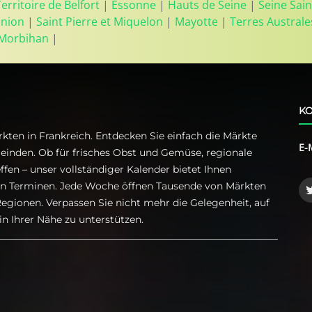
Territoire de Belfort
|
Essonne
|
Hauts de Seine
|
Seine Sain
union
|
Saint Pierre et Miquelon
|
Mayotte
|
Terres Australe
Morbihan
|
KO
kten in Frankreich. Entdecken Sie einfach die Märkte
E-
einden. Ob für frisches Obst und Gemüse, regionale
ffen – unser vollständiger Kalender bietet Ihnen
ren Terminen. Jede Woche öffnen Tausende von Märkten
egionen. Verpassen Sie nicht mehr die Gelegenheit, auf
n Ihrer Nähe zu unterstützen.