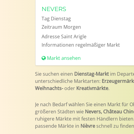
NEVERS
Tag
Dienstag
Zeitraum
Morgen
Adresse
Saint Arigle
Informationen
regelmäßiger Markt
Markt ansehen
Sie suchen einen
Dienstag-Markt
im Depar
unterschiedliche Marktarten:
Erzeugermärk
Weihnachts-
oder
Kreativmärkte
.
Je nach Bedarf wählen Sie einen Markt für O
größeren Städten wie
Nevers, Château Chin
ruhigere Märkte mit festen Händlern biete
passende Märkte in
Nièvre
schnell zu finden