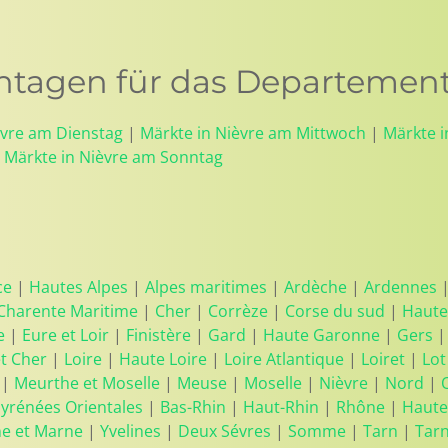
tagen für das Departement:
èvre am Dienstag
|
Märkte in Nièvre am Mittwoch
|
Märkte 
|
Märkte in Nièvre am Sonntag
ce
|
Hautes Alpes
|
Alpes maritimes
|
Ardèche
|
Ardennes
Charente Maritime
|
Cher
|
Corrèze
|
Corse du sud
|
Haute
e
|
Eure et Loir
|
Finistère
|
Gard
|
Haute Garonne
|
Gers
et Cher
|
Loire
|
Haute Loire
|
Loire Atlantique
|
Loiret
|
Lot
|
Meurthe et Moselle
|
Meuse
|
Moselle
|
Nièvre
|
Nord
|
yrénées Orientales
|
Bas-Rhin
|
Haut-Rhin
|
Rhône
|
Haute
ne et Marne
|
Yvelines
|
Deux Sévres
|
Somme
|
Tarn
|
Tar