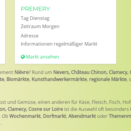
PREMERY
Tag
Dienstag
Zeitraum
Morgen
Adresse
Informationen
regelmäßiger Markt
Markt ansehen
tement
Nièvre
? Rund um
Nevers, Château Chinon, Clamecy, 
te
,
Biomärkte
,
Kunsthandwerkermärkte
,
regionale Märkte
,
bst und Gemüse, einen anderen für Käse, Fleisch, Fisch, Hof
on, Clamecy, Cosne sur Loire
ist die Auswahl oft besonders
n. Ob
Wochenmarkt
,
Dorfmarkt
,
Abendmarkt
oder
Themenm
.