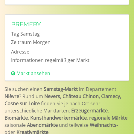
PREMERY
Tag
Samstag
Zeitraum
Morgen
Adresse
Informationen
regelmäßiger Markt
Markt ansehen
Sie suchen einen
Samstag-Markt
im Departement
Nièvre
? Rund um
Nevers, Château Chinon, Clamecy,
Cosne sur Loire
finden Sie je nach Ort sehr
unterschiedliche Marktarten:
Erzeugermärkte
,
Biomärkte
,
Kunsthandwerkermärkte
,
regionale Märkte
,
saisonale
Abendmärkte
und teilweise
Weihnachts-
oder
Kreativmärkte
.