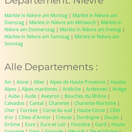
Departement: Nièvre
Märkte in Nièvre am Montag
|
Märkte in Nièvre am
Dienstag
|
Märkte in Nièvre am Mittwoch
|
Märkte in
Nièvre am Donnerstag
|
Märkte in Nièvre am Freitag
|
Märkte in Nièvre am Samstag
|
Märkte in Nièvre am
Sonntag
Alle Departements :
Ain
|
Aisne
|
Allier
|
Alpes de Haute Provence
|
Hautes
Alpes
|
Alpes maritimes
|
Ardèche
|
Ardennes
|
Ariège
|
Aube
|
Aude
|
Aveyron
|
Bouches du Rhône
|
Calvados
|
Cantal
|
Charente
|
Charente Maritime
|
Cher
|
Corrèze
|
Corse du sud
|
Haute Corse
|
Côte
d'or
|
Côtes d'Armor
|
Creuse
|
Dordogne
|
Doubs
|
Drôme
|
Eure
|
Eure et Loir
|
Finistère
|
Gard
|
Haute
Garonne
|
Gers
|
Gironde
|
Hérault
|
Ille et Vilaine
|