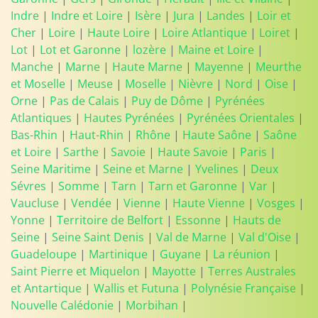
Indre
|
Indre et Loire
|
Isère
|
Jura
|
Landes
|
Loir et
Cher
|
Loire
|
Haute Loire
|
Loire Atlantique
|
Loiret
|
Lot
|
Lot et Garonne
|
lozère
|
Maine et Loire
|
Manche
|
Marne
|
Haute Marne
|
Mayenne
|
Meurthe
et Moselle
|
Meuse
|
Moselle
|
Nièvre
|
Nord
|
Oise
|
Orne
|
Pas de Calais
|
Puy de Dôme
|
Pyrénées
Atlantiques
|
Hautes Pyrénées
|
Pyrénées Orientales
|
Bas-Rhin
|
Haut-Rhin
|
Rhône
|
Haute Saône
|
Saône
et Loire
|
Sarthe
|
Savoie
|
Haute Savoie
|
Paris
|
Seine Maritime
|
Seine et Marne
|
Yvelines
|
Deux
Sévres
|
Somme
|
Tarn
|
Tarn et Garonne
|
Var
|
Vaucluse
|
Vendée
|
Vienne
|
Haute Vienne
|
Vosges
|
Yonne
|
Territoire de Belfort
|
Essonne
|
Hauts de
Seine
|
Seine Saint Denis
|
Val de Marne
|
Val d'Oise
|
Guadeloupe
|
Martinique
|
Guyane
|
La réunion
|
Saint Pierre et Miquelon
|
Mayotte
|
Terres Australes
et Antartique
|
Wallis et Futuna
|
Polynésie Française
|
Nouvelle Calédonie
|
Morbihan
|