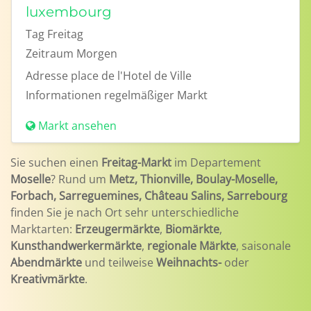
luxembourg
Tag
Freitag
Zeitraum
Morgen
Adresse
place de l'Hotel de Ville
Informationen
regelmäßiger Markt
Markt ansehen
Sie suchen einen
Freitag-Markt
im Departement
Moselle
? Rund um
Metz, Thionville, Boulay-Moselle,
Forbach, Sarreguemines, Château Salins, Sarrebourg
finden Sie je nach Ort sehr unterschiedliche
Marktarten:
Erzeugermärkte
,
Biomärkte
,
Kunsthandwerkermärkte
,
regionale Märkte
, saisonale
Abendmärkte
und teilweise
Weihnachts-
oder
Kreativmärkte
.