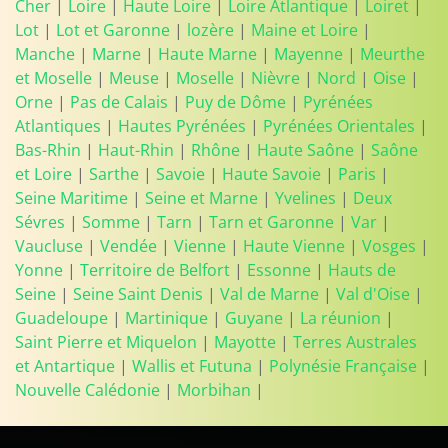
Cher
|
Loire
|
Haute Loire
|
Loire Atlantique
|
Loiret
|
Lot
|
Lot et Garonne
|
lozère
|
Maine et Loire
|
Manche
|
Marne
|
Haute Marne
|
Mayenne
|
Meurthe
et Moselle
|
Meuse
|
Moselle
|
Nièvre
|
Nord
|
Oise
|
Orne
|
Pas de Calais
|
Puy de Dôme
|
Pyrénées
Atlantiques
|
Hautes Pyrénées
|
Pyrénées Orientales
|
Bas-Rhin
|
Haut-Rhin
|
Rhône
|
Haute Saône
|
Saône
et Loire
|
Sarthe
|
Savoie
|
Haute Savoie
|
Paris
|
Seine Maritime
|
Seine et Marne
|
Yvelines
|
Deux
Sévres
|
Somme
|
Tarn
|
Tarn et Garonne
|
Var
|
Vaucluse
|
Vendée
|
Vienne
|
Haute Vienne
|
Vosges
|
Yonne
|
Territoire de Belfort
|
Essonne
|
Hauts de
Seine
|
Seine Saint Denis
|
Val de Marne
|
Val d'Oise
|
Guadeloupe
|
Martinique
|
Guyane
|
La réunion
|
Saint Pierre et Miquelon
|
Mayotte
|
Terres Australes
et Antartique
|
Wallis et Futuna
|
Polynésie Française
|
Nouvelle Calédonie
|
Morbihan
|