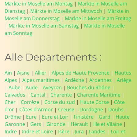
Märkte in Moselle am Montag
|
Märkte in Moselle am
Dienstag
|
Märkte in Moselle am Mittwoch
|
Märkte in
Moselle am Donnerstag
|
Märkte in Moselle am Freitag
|
Märkte in Moselle am Samstag
|
Märkte in Moselle
am Sonntag
Alle Departements :
Ain
|
Aisne
|
Allier
|
Alpes de Haute Provence
|
Hautes
Alpes
|
Alpes maritimes
|
Ardèche
|
Ardennes
|
Ariège
|
Aube
|
Aude
|
Aveyron
|
Bouches du Rhône
|
Calvados
|
Cantal
|
Charente
|
Charente Maritime
|
Cher
|
Corrèze
|
Corse du sud
|
Haute Corse
|
Côte
d'or
|
Côtes d'Armor
|
Creuse
|
Dordogne
|
Doubs
|
Drôme
|
Eure
|
Eure et Loir
|
Finistère
|
Gard
|
Haute
Garonne
|
Gers
|
Gironde
|
Hérault
|
Ille et Vilaine
|
Indre
|
Indre et Loire
|
Isère
|
Jura
|
Landes
|
Loir et