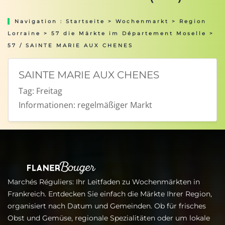
Navigation :
Startseite
>
Wochenmarkt
>
Region
Lorraine
>
57 die Märkte im Département Moselle
>
57 / SAINTE MARIE AUX CHENES
SAINTE MARIE AUX CHENES
Tag:
Freitag
Informationen:
regelmäßiger Markt
Marchés Réguliers: Ihr Leitfaden zu Wochenmärkten in
Frankreich. Entdecken Sie einfach die Märkte Ihrer Region,
organisiert nach Datum und Gemeinden. Ob für frisches
Obst und Gemüse, regionale Spezialitäten oder um lokale