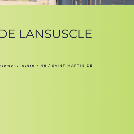
N DE LANSUSCLE
rtement lozère
> 48 / SAINT MARTIN DE