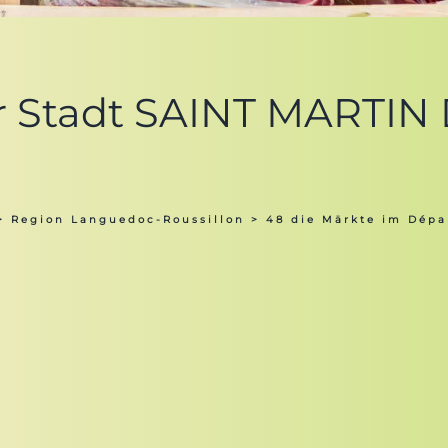
der Stadt SAINT MARTI
>
Region Languedoc-Roussillon
>
48 die Märkte im Dépa