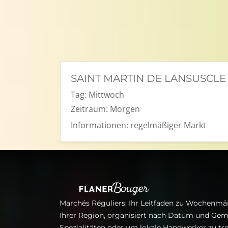
SAINT MARTIN DE LANSUSCLE
Tag:
Mittwoch
Zeitraum:
Morgen
Informationen:
regelmäßiger Markt
Marchés Réguliers: Ihr Leitfaden zu Wochenmär
Ihrer Region, organisiert nach Datum und Gem
Spezialitäten oder um lokale Handwerker zu tre